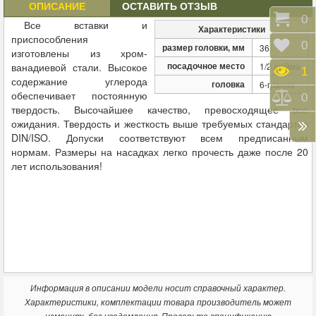
ОПИСАНИЕ
ОСТАВИТЬ ОТЗЫВ
Корз
0
Все вставки и
Характеристики
приспособления
Отло
0
размер головки, мм
36
изготовлены из хром-
посадочное место
ванадиевой стали.
Высокое
1/2 дюйма
Прос
1
содержание углерода
головка
6-гранна
обеспечивает постоянную
Срав
0
твердость. Высочайшее качество, превосходящее все
ожидания. Твердость и жесткость выше требуемых стандартов
DIN/ISO. Допуски соответствуют всем предписанным
нормам.
Размеры на насадках легко прочесть даже после 20
лет использования
!
Информация в описании модели носит справочный характер.
Характеристики, комплектации товара производитель может