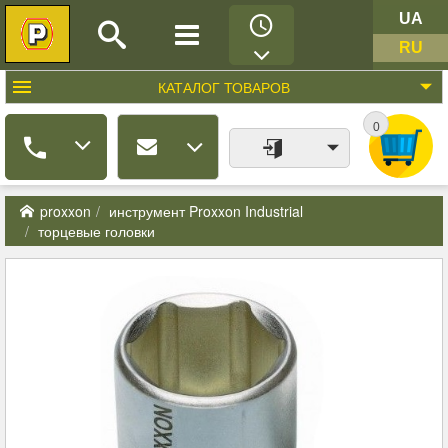
UA
RU
КАТАЛОГ
ТОВАРОВ
0
proxxon
инструмент Proxxon Industrial
торцевые головки