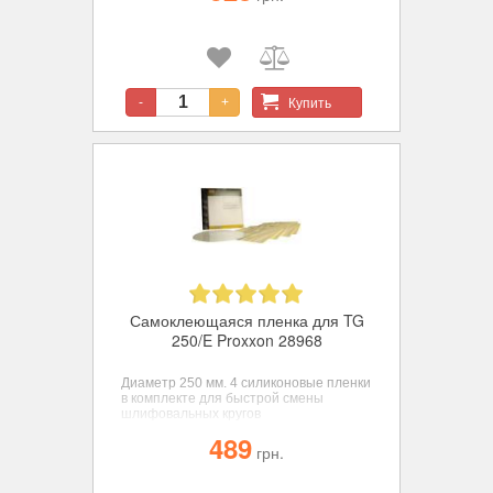
Купить
-
+
Самоклеющаяся пленка для TG
250/E Proxxon 28968
Диаметр 250 мм.
4 силиконовые пленки
в комплекте для быстрой смены
шлифовальных кругов
489
грн.