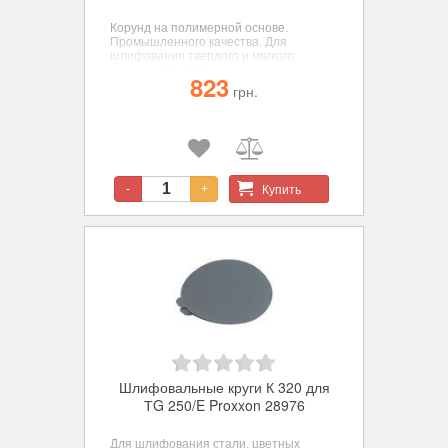
Корунд на полимерной основе.
Промышленного качества. Для
шлифования твердого и мягкого
дерева, СП, ДВП, цветных металлов,
823
стали, пластиков, пробки, резины и
грн.
минералов. ø 250 мм. зерн. К 150 - 5
шт.
Купить
-
+
Шлифовальные круги К 320 для
ТG 250/E Proxxon 28976
Для шлифования стали, цветных