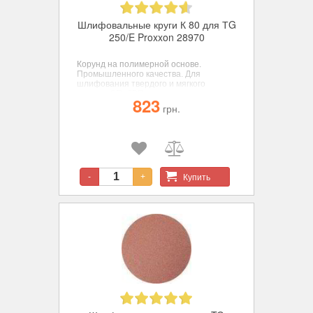
Шлифовальные круги К 80 для ТG
250/E Proxxon 28970
Корунд на полимерной основе.
Промышленного качества. Для
шлифования твердого и мягкого
дерева, СП, ДВП, цветных металлов,
823
стали, пластиков, пробки, резины и
грн.
минералов. ø 250 мм. зерн. К 80.
Купить
-
+