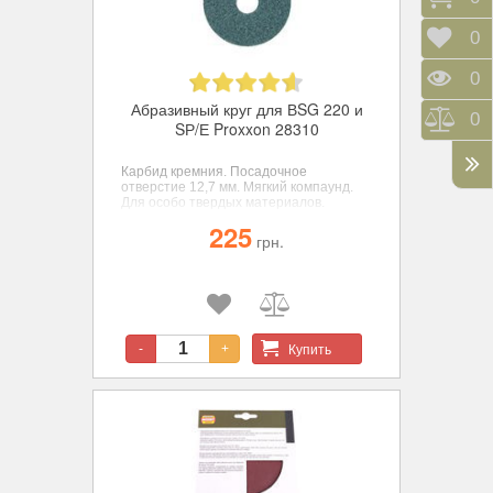
Отло
0
Прос
0
Абразивный круг для ВSG 220 и
Срав
0
SР/Е Proxxon 28310
Карбид кремния. Посадочное
отверстие 12,7 мм. Мягкий компаунд.
Для особо твердых материалов.
225
грн.
Купить
-
+