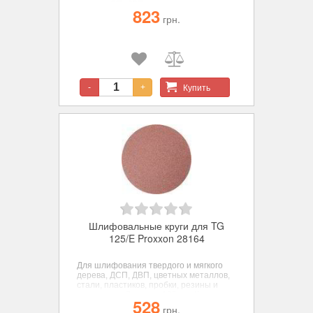
дерева, СП, ДВП, цветных металлов,
823
стали, пластиков, пробки, резины и
грн.
минералов. ø 250 мм. зерн. К 240 - 5
шт.
Купить
-
+
Шлифовальные круги для TG
125/E Proxxon 28164
Для шлифования твердого и мягкого
дерева, ДСП, ДВП, цветных металлов,
стали, пластиков, пробки, резины и
минералов. Диаметр 125 мм. Корунд,
528
зерн. К 240 - 5шт.
грн.