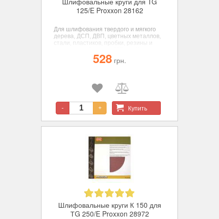
Шлифовальные круги для TG
125/E Proxxon 28162
Для шлифования твердого и мягкого
дерева, ДСП, ДВП, цветных металлов,
стали, пластиков, пробки, резины и
минералов. Диаметр 125 мм. Корунд,
528
зерн. К 150 - 5 шт.
грн.
Купить
-
+
Шлифовальные круги К 150 для
ТG 250/E Proxxon 28972