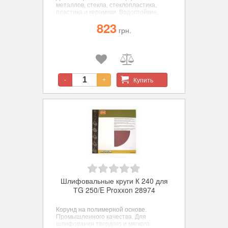
металлов, стекла, стеклопластика,
пластика и керамики. Водостойкие,
зернистость К320 - 5 шт.
823
грн.
Купить
-
+
Шлифовальные круги К 240 для
ТG 250/E Proxxon 28974
Корунд на полимерной основе.
Промышленного качества. Для
шлифования твердого и мягкого