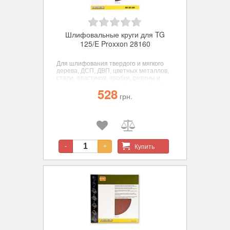
Шлифовальные круги для TG
125/E Proxxon 28160
Для шлифования твердого и мягкого
дерева, ДСП, ДВП, цветных металлов,
стали, пластиков, пробки, резины и
минералов. Диаметр 125 мм. К 80 - 5
528
шт.
грн.
Купить
-
+