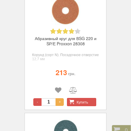
Абразивный круг для ВSG 220 и
SР/Е Proxxon 28308
Корунд (сорт N). Посадочное отверстие
12,7 мм
213
грн.
Купить
-
+
Корз
0