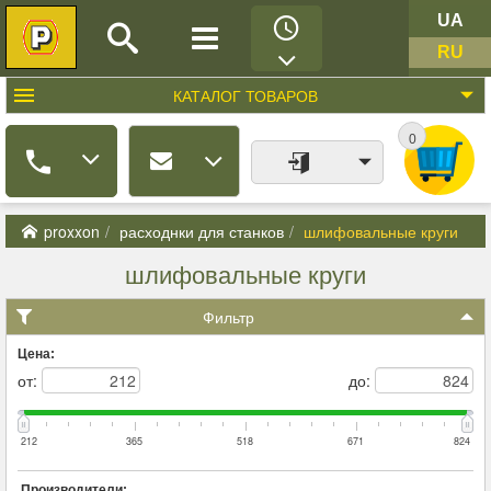
UA
RU
КАТАЛОГ
ТОВАРОВ
0
proxxon
расходнки для станков
шлифовальные круги
шлифовальные круги
Фильтр
Цена:
от:
до:
212
365
518
671
824
Производители: