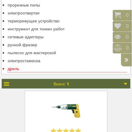
прорезные пилы
электроотвертки
Корз
0
терморежущее устройство
Отло
0
инструмент для тонких работ
сетевые адаптеры
Прос
0
ручной фрезер
Срав
0
пылесос для мастерской
электростамеска
дрель
Всего:
1