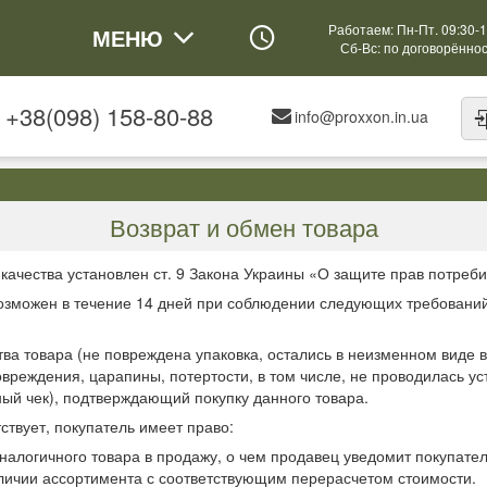
Работаем: Пн-Пт. 09:30-1
МЕНЮ
Сб-Вс: по договорённо
+38(098) 158-80-88
info@proxxon.in.ua
Возврат и обмен товара
качества установлен ст. 9 Закона Украины «О защите прав потреби
возможен в течение 14 дней при соблюдении следующих требований
ва товара (не повреждена упаковка, остались в неизменном виде в
вреждения, царапины, потертости, в том числе, не проводилась уст
ный чек), подтверждающий покупку данного товара.
ствует, покупатель имеет право:
налогичного товара в продажу, о чем продавец уведомит покупате
личии ассортимента с соответствующим перерасчетом стоимости.