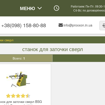
Работаем: Пн-Пт. 09:30-1
МЕНЮ
Сб-Вс: по договорённо
+38(098) 158-80-88
info@proxxon.in.ua
чки сверл
станок для заточки сверл
Всего:
1
нок для заточки сверл BSG