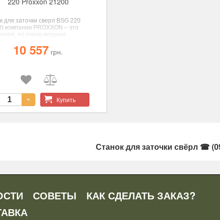
220 Proxxon 21200
к для заточки сверл BSG 220
0) компании PROXXON – это
ктное, но очень мощное
йство с исключительной
10 557
водительностью заточки.
грн.
Купить
+
Станок для заточки свёрл ☎ (09
ОСТИ
СОВЕТЫ
КАК СДЕЛАТЬ ЗАКАЗ?
ТАВКА