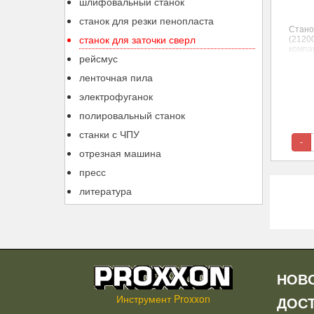
шлифовальный станок
станок для резки пенопласта
Стано
станок для заточки сверл
(2120
компа
рейсмус
устро
произ
ленточная пила
электрофуганок
полировальный станок
станки с ЧПУ
-
отрезная машина
пресс
литература
НОВ
Инструмент Proxxon
ДОС