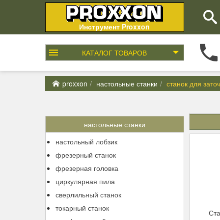
Инструмент Proxxon
КАТАЛОГ
ТОВАРОВ
proxxon
настольные станки
станок для зато
настольные станки
настольный лобзик
фрезерный станок
фрезерная головка
циркулярная пила
сверлильный станок
токарный станок
Ста