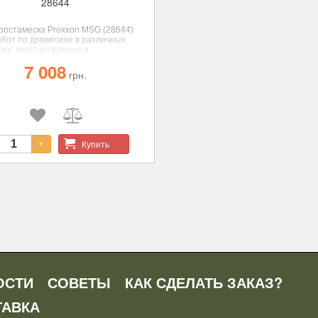
28644
ростамеска Proxxon MSG (28644)
абот по древесине в различных
тях: восстановление и
овление мебели, реставрация
7 008
вариата, изготовление
грн.
ипов, снятия лакокрасочного
ия, работ по гипсу.
Купить
+
ОСТИ
СОВЕТЫ
КАК СДЕЛАТЬ ЗАКАЗ?
ТАВКА