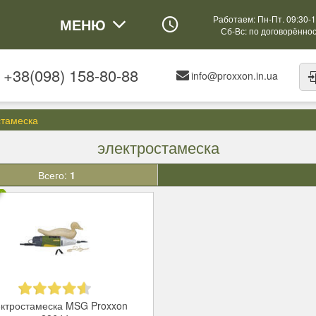
Работаем: Пн-Пт. 09:30-1
МЕНЮ
Сб-Вс: по договорённо
+38(098) 158-80-88
info@proxxon.in.ua
стамеска
электростамеска
Всего:
1
ктростамеска MSG Proxxon