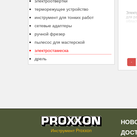
электроотвертки
терморежущее устройство
Элект
инструмент для тонких работ
для р
облас
сетевые адаптеры
изгот
антик
ручной фрезер
линот
покрыт
пылесос для мастерской
электростамеска
дрель
-
НОВ
Инструмент Proxxon
ДОС