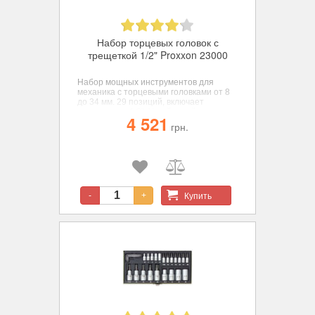
Набор торцевых головок с
трещеткой 1/2" Proxxon 23000
Набор мощных инструментов для
механика с торцевыми головками от 8
до 34 мм. 29 позиций, включает
трещотку на 1/2". Устойчивый к
4 521
деформации вкладыш из
грн.
полипропилена. Четкая, надежная
маркировка размеров всех насадок.
Изготовлены из хром-ванадиевой
стали 31 CrV3. Классика, проверенная
временем.
Купить
-
+