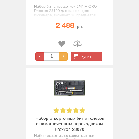
Набор бит с трещоткой 1/4"-MICRO
Proxxon 23109 для настоящего
инженера, включает 36 предметов,
которые будут незаменимы в
2 488
работе.
Биты изготовлены из
грн.
специальной закаленной стали,
содержащей хром, молибден, кремний,
марганец и ванадий.
Купить
-
+
Набор отверточных бит и головок
с намагниченным переходником
Proxxon 23070
Набор может использоваться при