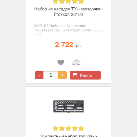
Набор из насадок ТХ-«звездочка»
Proxxon 23102
№23102 Набор из 24 насадок
ТХ-«звездочка». 3 угловых ключа ТХ6, 8
и 10.
2 722
грн.
Купить
-
+
Компактный набор торцовых