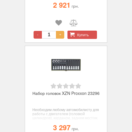
2 921
удлинённом варианте 100 мм), усилие
грн.
затяжки 23-210 Нм.
Купить
-
+
Набор головок XZN Proxxon 23296
Необходим любому автомобилисту для
работы с двигателем (головкой
цилиндров), карданом, задним мостом.
3 297
грн.