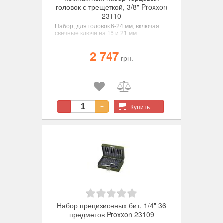
головок с трещеткой, 3/8" Proxxon
23110
Набор, для головок 6-24 мм, включая
свечные ключи на 16 и 21 мм.
2 747
грн.
Купить
-
+
Набор прецизионных бит, 1/4" 36
предметов Proxxon 23109