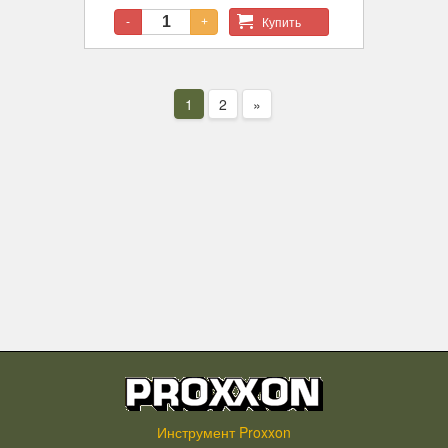
Купить
-
+
1
2
»
Инструмент Proxxon