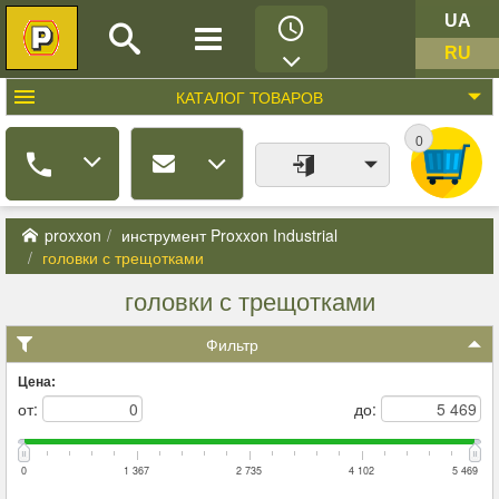
UA
RU
КАТАЛОГ
ТОВАРОВ
0
proxxon
инструмент Proxxon Industrial
головки с трещотками
головки с трещотками
Фильтр
Цена:
от:
до:
0
1 367
2 735
4 102
5 469