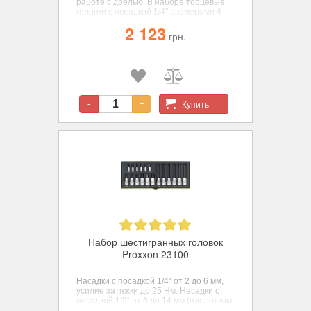
работе с дрелью. В наборе торцевые
головки с посадкой 1/4" размерами 4-
13мм.
2 123
грн.
Купить
-
+
Набор шестигранных головок
Proxxon 23100
Насадки с посадкой 1/4“ от 2 до 6 мм,
усилие затяжки до 25 Нм. Насадки с
посадкой 1/2“ от 6 до 14 мм (в коротком
варианте 55 мм) и от 5 до 12 (в