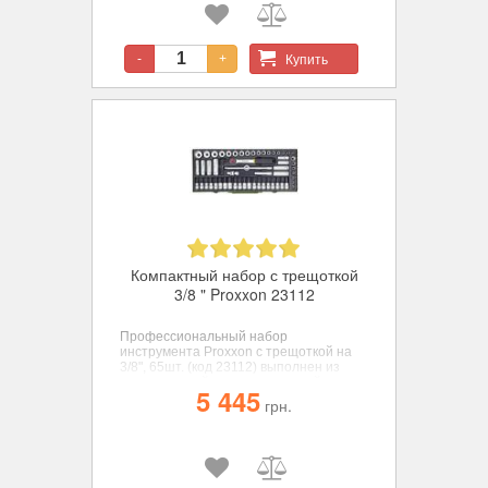
по твердости и максимальному
крутящему моменту.
Купить
-
+
Компактный набор с трещоткой
3/8 " Proxxon 23112
Профессиональный набор
инструмента
Proxxon
с трещоткой на
3/8", 65шт. (код 23112)
выполнен из
нержавеющей хром-ванадиевой стали
5 445
CrV 31 CrV3 с содержанием
грн.
соединений углерода для сохранения
высокой твердости по всей величине
инструмента.