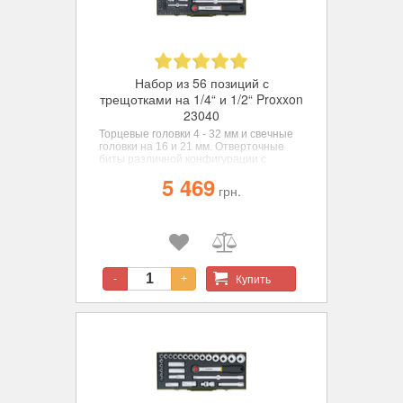
Набор из 56 позиций с
трещотками на 1/4“ и 1/2“ Proxxon
23040
Торцевые головки 4 - 32 мм и свечные
головки на 16 и 21 мм. Отверточные
биты различной конфигурации с
квадратной посадкой. шестигранные
5 469
ключи от 1,25 до 3 мм. Крепкий сварной
грн.
конструкции стальной бокс. Окрашен
порошковой краской. Пластиковая
вставка обеспечивает надежное
хранение каждой позиции набора.
Идеальное сочетание высокого
качества и доступной цены.
Купить
-
+