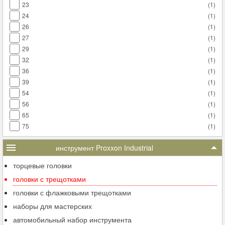
23
(
1
)
24
(
1
)
26
(
1
)
27
(
1
)
29
(
1
)
32
(
1
)
36
(
1
)
39
(
1
)
54
(
1
)
56
(
1
)
65
(
1
)
75
(
1
)
инструмент Proxxon Industrial
торцевые головки
головки с трещотками
головки с флажковыми трещотками
наборы для мастерских
автомобильный набор инструмента