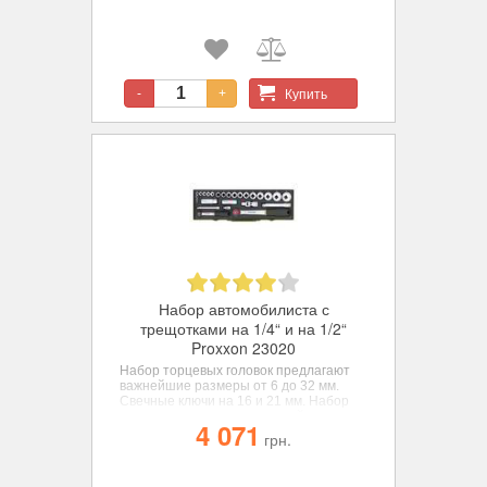
Купить
-
+
Набор автомобилиста с
трещотками на 1/4“ и на 1/2“
Proxxon 23020
Набор торцевых головок предлагают
важнейшие размеры от 6 до 32 мм.
Свечные ключи на 16 и 21 мм.
Набор
инструментов, адресованный к очень
4 071
требовательным профессиональным
грн.
пользователям.
Proxxon отличаются
высочайшим качеством и превосходят
международные требования DIN / ISO