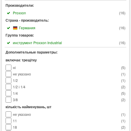
Производители:
Proxxon
(
16
)
Страна - производитель:
Германия
(
16
)
Группа товаров:
инструмент Proxxon Industrial
(
16
)
Дополнительные параметры:
включає трещітку
ні
(
5
)
не указано
(
1
)
1/2
(
1
)
1/2 і 1/4
(
2
)
1/4
(
5
)
3/8
(
2
)
кількість найменувань, шт
не указано
(
1
)
11
(
1
)
18
(
2
)