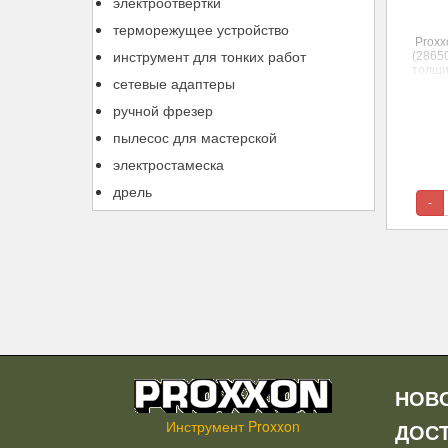
электроотвертки
терморежущее устройство
Prox
инструмент для тонких работ
(2865
толщи
сетевые адаптеры
при ши
ручной фрезер
пылесос для мастерской
электростамеска
дрель
-
НОВ
Инструмент Proxxon
ДОС