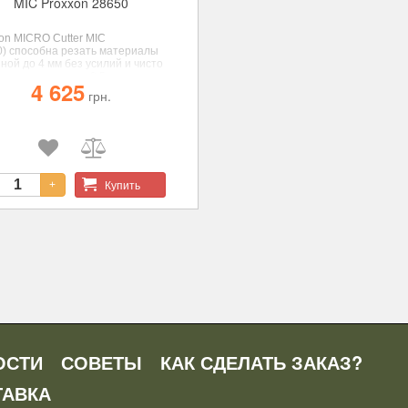
MIC Proxxon 28650
xon
MICRO Cutter MIC
0) способна резать материалы
ной до 4 мм без усилий и чисто
рине реза всего 0,5 мм.
4 625
грн.
Купить
+
ОСТИ
СОВЕТЫ
КАК СДЕЛАТЬ ЗАКАЗ?
ТАВКА