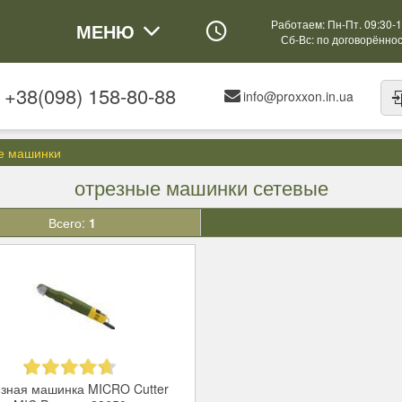
Работаем: Пн-Пт. 09:30-1
МЕНЮ
Сб-Вс: по договорённо
+38(098) 158-80-88
info@proxxon.in.ua
е машинки
отрезные машинки сетевые
Всего:
1
зная машинка MICRO Cutter