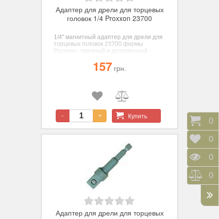
Адаптер для дрели для торцевых
головок 1/4 Proxxon 23700
1/4" магнитный адаптер для дрели для
торцевых головок 23700 фирмы
Proxxon
- прочный и долговечный
переходник для монтажа крепежей с
157
помощью электродрели.
грн.
Купить
-
+
Корз
0
Отло
0
Прос
0
Срав
0
Адаптер для дрели для торцевых