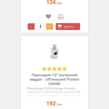
134
грн.
Купить
-
+
Переходник 1/2" внутренний
квадрат - 3/8"внешний Proxxon
(23458)
Переходник 23458 фирмы Proxxon
-
надежный и долговечный адаптер для
работы с трещотками и отверточными
рукоятками. Изготовлен из хром-
192
ванадиевой стали с двойным
грн.
никелированием и хромированной