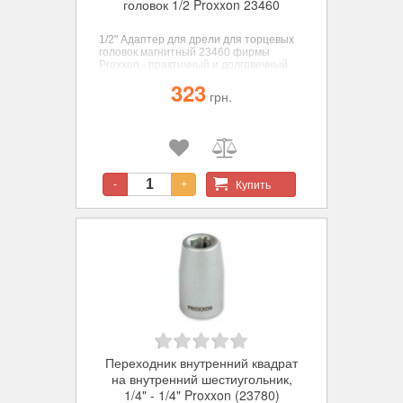
головок 1/2 Proxxon 23460
1/2" Адаптер для дрели для торцевых
головок магнитный 23460 фирмы
Proxxon
- практичный и долговечный
переходник для монтажа крепежей с
323
помощью электродрели.
грн.
Купить
-
+
Переходник внутренний квадрат
на внутренний шестиугольник,
1/4" - 1/4" Proxxon (23780)