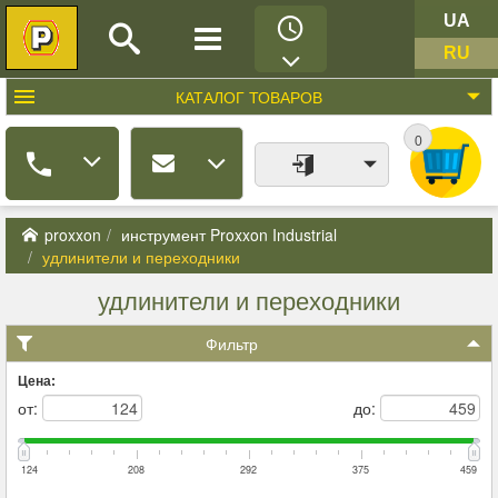
UA
RU
КАТАЛОГ
ТОВАРОВ
0
proxxon
инструмент Proxxon Industrial
удлинители и переходники
удлинители и переходники
Фильтр
Цена:
от:
до:
124
208
292
375
459