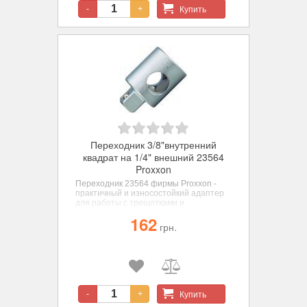
Купить
-
+
Переходник 3/8"внутренний
квадрат на 1/4" внешний 23564
Proxxon
Переходник 23564 фирмы Proxxon
-
практичный и износостойкий адаптер
для работы с трещотками и
отверточными рукоятками.
162
грн.
Купить
-
+