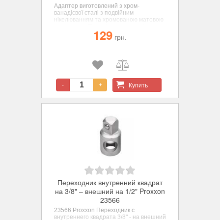
Адаптер виготовлений з хром-
ванадієвої сталі з подвійним
нікелюванням та хромованою матовою
поверхнею. Перехідник із внутрішнього
129
квадрата 1/4" на зовнішній
грн.
шестигранник на 1/4".
Купить
-
+
Переходник внутренний квадрат
на 3/8" – внешний на 1/2" Proxxon
23566
23566 Proxxon Переходник с
внутреннего квадрата 3/8" - на внешний