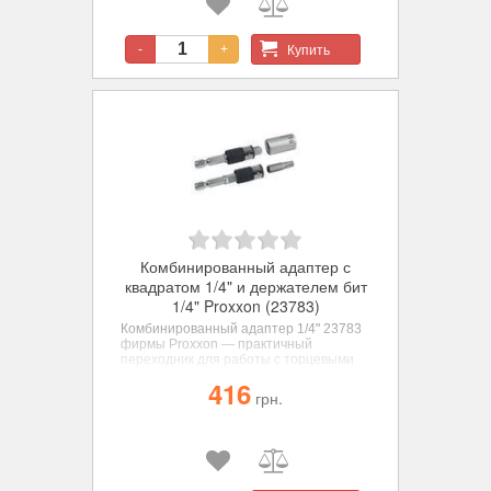
Купить
-
+
Комбинированный адаптер с
квадратом 1/4" и держателем бит
1/4" Proxxon (23783)
Комбинированный адаптер 1/4" 23783
фирмы Proxxon
— практичный
переходник для работы с торцевыми
головками и шестигранными битами.
416
Подходит для использования в
грн.
аккумуляторных и электрических
отвертках.