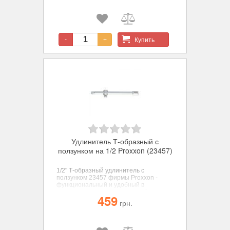
матовой поверхностью.
Купить
-
+
Удлинитель Т-образный с
ползунком на 1/2 Proxxon (23457)
1/2" Т-образный удлинитель с
ползунком 23457 фирмы Proxxon
-
функциональный и удобный в
эксплуатации адаптер для работы с
459
трещотками и отверточными
грн.
рукоятками.