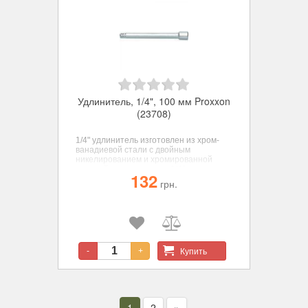
Удлинитель, 1/4", 100 мм Proxxon
(23708)
1/4" удлинитель изготовлен из хром-
ванадиевой стали с двойным
никелированием и хромированной
матовой поверхностью. 1/4"
132
переходник с внутреннего квадрата на
грн.
внешний. Общая длина: 100 мм.
Купить
-
+
1
2
»