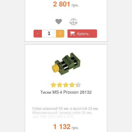
2 801
губок 46 мм, развод 34 мм. Общая
грн.
длина 70 мм.
Купить
-
+
Тиски MS 4 Proxxon 28132
Губки шириной 50 мм. и высотой 10 мм.
Максимальный развод губок 34 мм.,
для ТВМ 220 и MB 140/S.
1 132
грн.