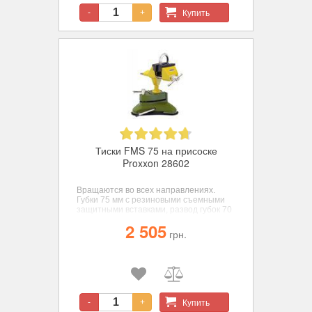
Купить
-
+
Тиски FMS 75 на присоске
Proxxon 28602
Вращаются во всех направлениях.
Губки 75 мм с резиновыми съемными
защитными вставками, развод губок 70
мм.
2 505
грн.
Купить
-
+