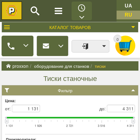
UA
RU
КАТАЛОГ
ТОВАРОВ
0
proxxon
оборудование для станков
тиски
Тиски станочные
Фильтр
Цена:
от:
до:
1 131
1 926
2 721
3 516
4 311
Производители: