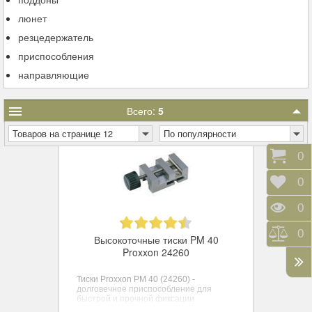
люнет
резцедержатель
приспособления
направляющие
Всего:
5
Товаров на странице 12
По популярности
Корз
0
Отло
0
Прос
0
Срав
0
Высокоточные тиски PM 40
Proxxon 24260
Тиски Proxxon PM 40 (24260) -
долговечное приспособление для
быстрой и прочной фиксации
обрабатываемых деталей. Ширина