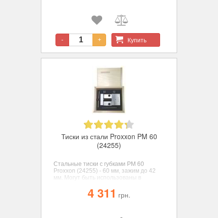
Купить
-
+
Тиски из стали Proxxon PM 60
(24255)
Стальные тиски с губками РМ 60
Proxxon (24255) - 60 мм, зажим до 42
мм. Могут быть использованы в
вертикальном и горизонтальном
4 311
положении. Упакованы в деревянную
грн.
коробку.