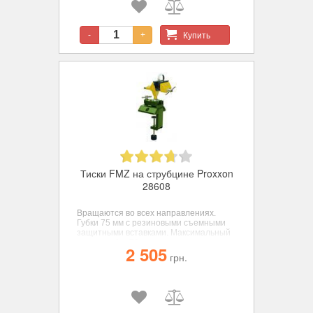
Купить
-
+
Тиски FMZ на струбцине Proxxon
28608
Вращаются во всех направлениях.
Губки 75 мм с резиновыми съемными
защитными вставками. Максимальный
развод губок 70 мм.
2 505
грн.