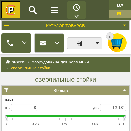
UA
RU
КАТАЛОГ
ТОВАРОВ
0
proxxon
оборудование для бормашин
сверлильные стойки
сверлильные стойки
Фильтр
Цена:
от:
до:
0
3 045
6 091
9 136
12 181