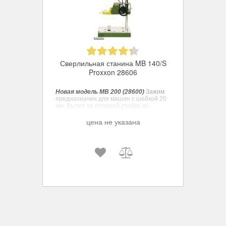
Сверлильная станина MB 140/S
Proxxon 28606
Новая модель МВ 200 (28600)
Зажим
предназначен для машин с шейкой 20
мм.
Вылет от опорной стойки до
центра сверла 140 мм, рабочий ход 30
мм.
цена не указана