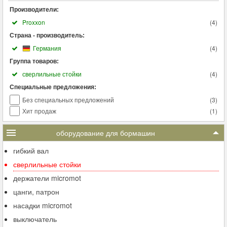
Производители:
Proxxon
(
4
)
Страна - производитель:
Германия
(
4
)
Группа товаров:
сверлильные стойки
(
4
)
Специальные предложения:
Без специальных предложений
(
3
)
Хит продаж
(
1
)
оборудование для бормашин
гибкий вал
сверлильные стойки
держатели micromot
цанги, патрон
насадки micromot
выключатель