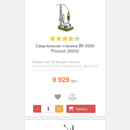
Сверлильная станина BV 2000
Proxxon 20002
Отверстие 20 мм для точного
крепления шейки бормашины. Двойное
поворотное плечо. Устойчивое
основание с фрезерованным рабочим
9 929
столом 200 х 200 мм и двумя Т-
грн.
образными пазами.
Купить
-
+