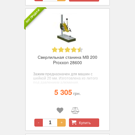
ХИТ ПРОДАЖ
Сверлильная станина МВ 200
Proxxon 28600
Зажим предназначен для машин с
шейкой 20 мм. Изготовлена из литого
под давлением алюминия,
направляющие фрезерованы на
5 305
станке с ЧПУ. Поворотная на 90˚ голова
грн.
с круговой шкалой.
Купить
-
+