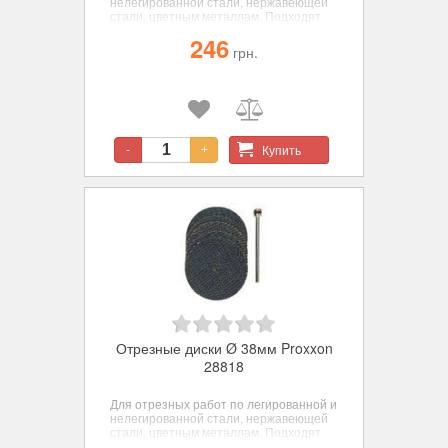
нелегированной стали, нержавеющей
стали, цветным металлам. Подходят
для работ по дереву и пластикам, с
246
дискодержателем, 10 шт., диам. 22мм.
грн.
Купить
-
+
Отрезные диски Ø 38мм Proxxon
28818
Для отрезных работ по легированной и
нелегированной стали, нержавеющей
стали, цветным металлам. Подходят
для работ по дереву и пластикам, с