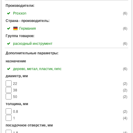
Производители:
Proxxon
(
6
)
Страна - производитель:
Германия
(
6
)
Группа товаров:
расходный инструмент
(
6
)
Дополнительные параметры:
назначение
дерево, метал, пластик, гипс
(
6
)
диаметр, мм
22
(
2
)
38
(
2
)
50
(
2
)
толщина, мм
0.8
(
2
)
1
(
4
)
посадочное отверстие, мм
1.8
(
4
)