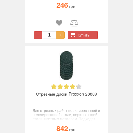
246
дискодержателем, 5 шт., диам. 38мм
грн.
Купить
-
+
Отрезные диски Proxxon 28809
Для отрезных работ по легированной и
нелегированной стали, нержавеющей
стали, цветным металлам. Подходят
для работ по дереву и пластикам, 50
842
шт., диам. 22мм.
грн.