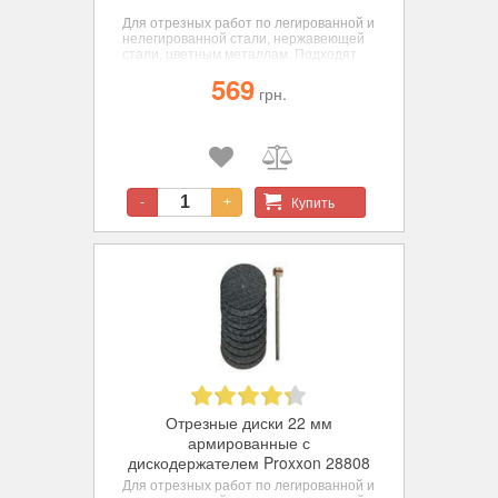
Для отрезных работ по легированной и
нелегированной стали, нержавеющей
стали, цветным металлам. Подходят
для работ по дереву и пластикам, без
569
держателя, армированные, диаметр 38
грн.
мм, 20 шт.
Купить
-
+
Отрезные диски 22 мм
армированные с
дискодержателем Proxxon 28808
Для отрезных работ по легированной и