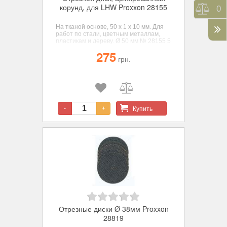
корунд, для LHW Proxxon 28155
Срав
0
На тканой основе, 50 х 1 х 10 мм. Для
работ по стали, цветным металлам,
пластикам и дереву. Ø 50 мм № 28155 5
шт.
275
грн.
Купить
-
+
Отрезные диски Ø 38мм Proxxon
28819