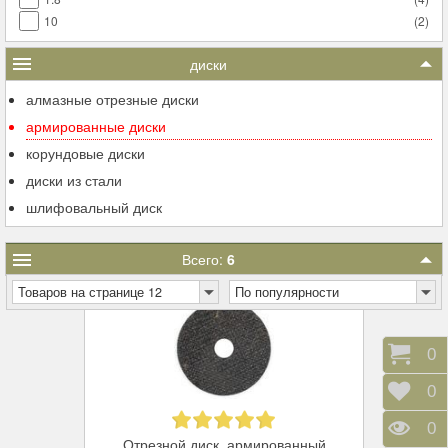
10
(
2
)
диски
алмазные отрезные диски
армированные диски
корундовые диски
диски из стали
шлифовальный диск
Всего:
6
Товаров на странице 12
По популярности
Корз
0
Отло
0
Прос
0
Отрезной диск, армированный