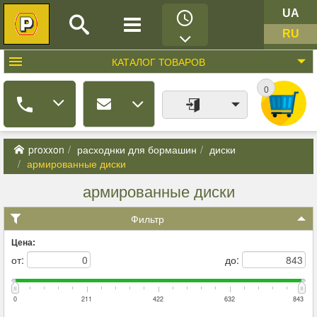
UA
RU
КАТАЛОГ
ТОВАРОВ
0
proxxon
расходнки для бормашин
диски
армированные диски
армированные диски
Фильтр
Цена:
от:
до:
0
211
422
632
843