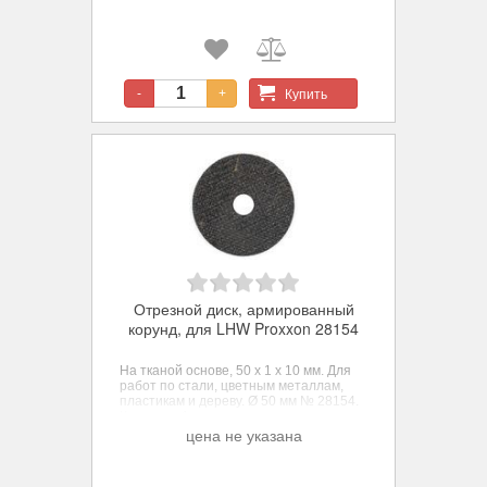
Купить
-
+
Отрезной диск, армированный
корунд, для LHW Proxxon 28154
На тканой основе, 50 х 1 х 10 мм. Для
работ по стали, цветным металлам,
пластикам и дереву. Ø 50 мм № 28154.
Комплект 1 шт.
цена не указана