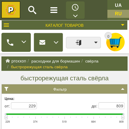
UA
RU
КАТАЛОГ
ТОВАРОВ
0
proxxon
расходнки для бормашин
свёрла
быстрорежущая сталь свёрла
быстрорежущая сталь свёрла
Фильтр
Цена:
от:
до:
229
374
519
664
809