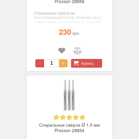
Proxxon 28856
Спиральные сверла из
быстрорежущей стали. Рабочая часть
и хвостовики изготовлены из цельной
заготовки для достижения
230
соосности, диаметр 1,2 мм., 3 шт.
грн.
Купить
-
+
Спиральные свёрла Ø 1.0 мм
Proxxon 28854