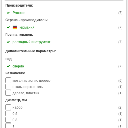
Производители:
Proxxon
(
7
)
Страна - производитель:
Германия
(
7
)
Группа товаров:
расходный инструмент
(
7
)
Дополнительные параметры:
вид
сверло
(
7
)
назначение
метал, пластик, дерево
(
5
)
сталь, нерж. сталь
(
1
)
дерево, пластик
(
1
)
диаметр, мм
набор
(
2
)
0.5
(
1
)
0.8
(
1
)
1
(
1
)