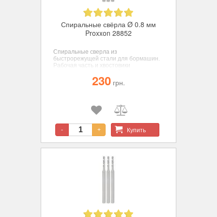
Спиральные свёрла Ø 0.8 мм
Proxxon 28852
Спиральные сверла из
быстрорежущей стали для бормашин.
Рабочая часть и хвостовики
изготовлены из цельной заготовки для
230
достижения соосности, диаметр 0,8
грн.
мм., 3 шт.
Купить
-
+