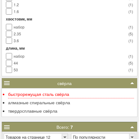
1.2
(
1
)
1.6
(
1
)
хвостовик, мм
набор
(
1
)
2.35
(
5
)
3.6
(
1
)
длина, мм
набор
(
1
)
44
(
5
)
50
(
1
)
свёрла
быстрорежущая сталь свёрла
алмазные спиральные свёрла
твердосплавные свёрла
Всего:
7
Товаров на странице 12
По популярности