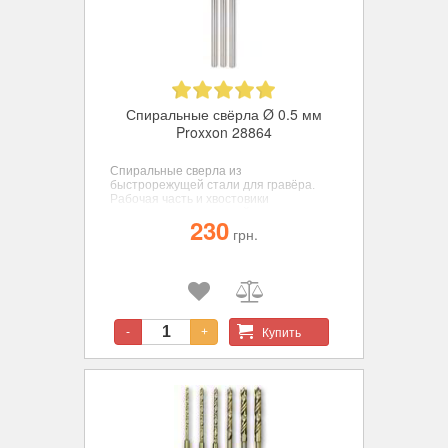
Спиральные свёрла Ø 0.5 мм
Proxxon 28864
Спиральные сверла из
быстрорежущей стали для гравёра.
Рабочая часть и хвостовики
изготовлены из цельной заготовки для
230
достижения соосности, диаметр 0,5
грн.
мм., 3 шт.
Купить
-
+