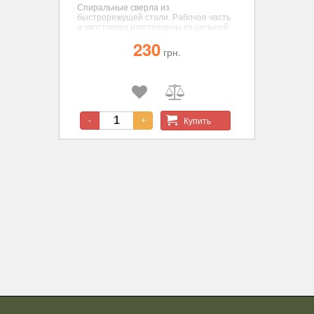
Спиральные сверла из
быстрорежущей стали. Рабочая часть
и хвостовики изготовлены из цельной
заготовки для достижения соосности,
230
диаметр 1,0 мм., 3 шт. Насадки для
грн.
гравера.
Купить
-
+