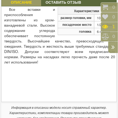
ОПИСАНИЕ
ОСТАВИТЬ ОТЗЫВ
Корз
0
Все вставки и
Характеристики
приспособления
Отло
0
размер головки, мм
10
изготовлены из хром-
посадочное место
ванадиевой стали.
Высокое
1/2 дюйма
Прос
1
содержание углерода
головка
6-гранна
обеспечивает постоянную
Срав
0
твердость. Высочайшее качество, превосходящее все
ожидания. Твердость и жесткость выше требуемых стандартов
DIN/ISO. Допуски соответствуют всем предписанным
нормам.
Размеры на насадках легко прочесть даже после 20
лет использования
!
Информация в описании модели носит справочный характер.
Характеристики, комплектации товара производитель может