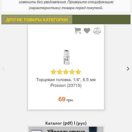
изменить без уведомления. Проверьте спецификацию
на насадках легко прочесть даже после 20 лет использования!
(характеристики) товара перед покупкой.
Движущее усилие при завинчивании передается на грани
гайки или болта, а не на углы. Это дает возможность большой
ДРУГИЕ ТОВАРЫ КАТЕГОРИИ
силы затягивания при том, что углы гайки или болта остаются
неповрежденными.
Торцевая головка, 1/4", 6.5 мм
Proxxon (23715)
69
грн.
Каталог (pdf) I (рус)