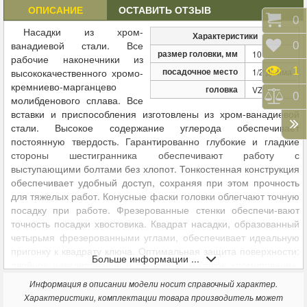
ОПИСАНИЕ
ОСТАВИТЬ ОТЗЫВ
Корз
0
Насадки из хром-
Характеристики
ванадиевой стали. Все
Отло
0
размер головки, мм
10
рабочие наконечники из
Прос
1
посадочное место
высококачественного хромо-
1/2 дюйма
кремниево-марганцево
головка
VZ
Срав
0
молибденового сплава. Все
вставки и приспособления изготовлены из хром-ванадиевой
стали. Высокое содержание углерода обеспечивает
постоянную твердость. Гарантированно глубокие и гладкие
стороны шестигранника обеспечивают работу с
выступающими болтами без хлопот. Тонкостенная конструкция
обеспечивает удобный доступ, сохраняя при этом прочность
для тяжелых работ. Конусные фаски головки облегчают точную
посадку при работе. Фрезерованные стенки обеспечи-вают
точность посадки хвостовика. Квадрат насадки, образованный
четырьмя фрезерованными углами, обеспечивает идеальную
пригонку к квадрату ключа. Оптимальная защита поверхности:
Больше информации ...
двойное никелирование и финишное матовое хромирование.
Высочайшее качество, превосходящее все ожидания.
Информация в описании модели носит справочный характер.
Твердость и жесткость выше требуемых стандартов DIN/ISO.
Характеристики, комплектации товара производитель может
Допуски соответствуют всем предписанным нормам. Размеры