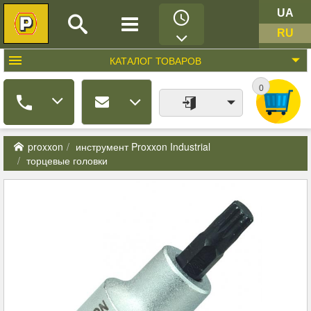
UA
RU
КАТАЛОГ
ТОВАРОВ
0
proxxon
инструмент Proxxon Industrial
торцевые головки