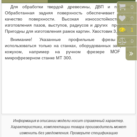
Для обработки твердой древесины, ДВП и пластика.
Корз
0
Обработанная задняя поверхность обеспечивает лучшее
Отло
0
качество поверхности. Высокая износостойкость. Для
изготовления пазов, выступов, радиусов и других профилей.
Прос
1
Пригодны для изготовления рамок картин. Хвостовик 3,2 мм.
Внимание! Указанные профильные фрезы могут
Срав
0
использоваться только на станках, оборудованных защитным
кожухом, например на ручном фрезере MOF или
микрофрезерном станке МТ 300.
Информация в описании модели носит справочный характер.
Характеристики, комплектации товара производитель может
изменить без уведомления. Проверьте спецификацию