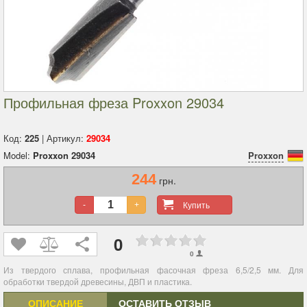
Профильная фреза Proxxon 29034
Код:
225
| Артикул:
29034
Model:
Proxxon 29034
Proxxon
244
грн.
Купить
-
+
0
0
Из твердого сплава, профильная фасочная фреза 6,5/2,5 мм. Для
обработки твердой древесины, ДВП и пластика.
ОПИСАНИЕ
ОСТАВИТЬ ОТЗЫВ