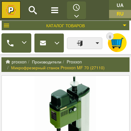
UA
RU
КАТАЛОГ
ТОВАРОВ
0
proxxon
Производители
Proxxon
Микрофрезерный станок Proxxon MF 70 (27110)