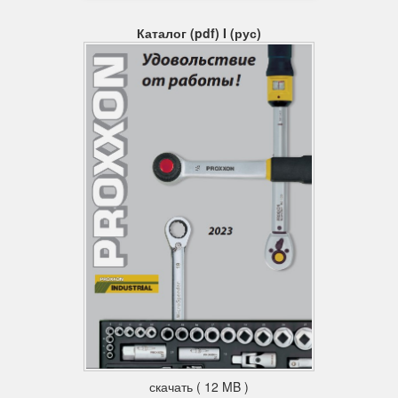
мелких и точных фрезерных работ на металлах (чугун, сталь,
латунь, алюминий), пластмассах или древесине. В сочетании с
Каталог (pdf) I (рус)
высокой частотой вращения шпинделя от 5000 до 20000 1/
мин, позволяющей применять фрезы минимальных
диаметров, а также с высокоточным координатным столом KT
70 Вы получаете все условия для точной и чистой работы.
В основную комплектацию
Proxxon mf 70
входят
:
Фрезерный шпиндель со стойкой Z и устойчивой ножкой
Узел цангового зажима с цанговыми зажимами (Ø 1,0; 1,5;
2,0, 2,4; 3,0 и 3,2 мм)
Координатный стол MICRO KT 70, компл.
Комплект прихватов с крепежом
Регулировка частоты вращения шпинделя
proxxon mf
70
.
Частоту вращения шпинделя можно плавно регулировать
посредством электронного регулирования. Как правило,
действительно следующее:
Большой диаметр фрезы = низкая скорость.
Маленький диаметр фрезы = высокая скорость.
скачать ( 12 MB )
В качестве помощи для правильного выбора частоты