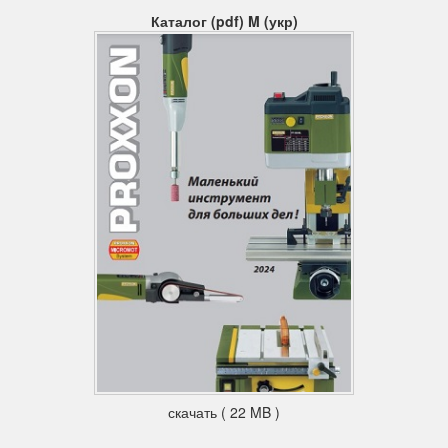
вращения шпинделя на передней стороне фрезы
Каталог (pdf) M (укр)
предусмотрена таблица.
Технические данные Proxxon mf 70:
Напряжение: 230 В, 50/60 Гц
Мощность: 100 Вт
Частота вращения шпинделя 6000 – 20000 1/мин
Длина вертикального перемещения 83 мм
Длина поперечного перемещения 134 мм
Длина продольного перемещения 46 мм
Размер стола 200 x 70 мм
Лимбы со шкалой 1 оборот = 1 мм 1 деление шкалы = 0,05
мм
Размеры T-образных пазов 12 x 6 x 5 мм
Расстояние между T-образными пазами 25 мм
Занимаемая площадь 130 x 225 мм
Общая высота 340 мм
Вес около 7 кг
Уровень шума 70 дБ(A)
Вибрации 2,5 м/с2
Proxxon MF 70
скачать ( 22 MB )