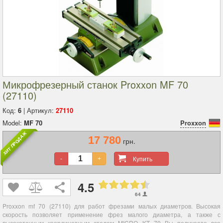
Микрофрезерный станок Proxxon MF 70
(27110)
Код:
6
| Артикул:
27110
Model:
MF 70
Proxxon
ХИТ ПРОДАЖ
17 780
грн.
Купить
-
+
4.5
64
Proxxon mf 70 (27110) для работ фрезами малых диаметров. Высокая
скорость позволяет применение фрез малого диаметра, а также с
высокоточным координатным столом MICRO KT 70 Вы получаете все