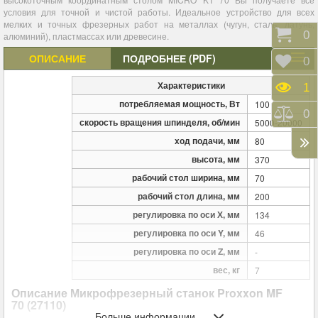
условия для точной и чистой работы. Идеальное устройство для всех
мелких и точных фрезерных работ на металлах (чугун, сталь, латунь,
Корз
0
алюминий), пластмассах или древесине.
ОПИСАНИЕ
ПОДРОБНЕЕ (PDF)
Отло
0
Характеристики
Прос
1
потребляемая мощность, Вт
100
Срав
0
скорость вращения шпинделя, об/мин
5000-20000
ход подачи, мм
80
высота, мм
370
рабочий стол ширина, мм
70
рабочий стол длина, мм
200
регулировка по оси Х, мм
134
регулировка по оси Y, мм
46
регулировка по оси Z, мм
-
вес, кг
7
Описание
Микрофрезерный станок Proxxon MF
70
(27110)
Больше информации ...