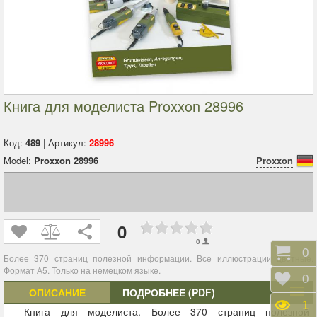
Книга для моделиста Proxxon 28996
Код:
489
| Артикул:
28996
Model:
Proxxon 28996
Proxxon
0
0
Корз
0
Более 370 страниц полезной информации. Все иллюстрации цветные.
Формат А5. Только на немецком языке.
Отло
0
ОПИСАНИЕ
ПОДРОБНЕЕ (PDF)
Прос
1
Книга для моделиста. Более 370 страниц полезной