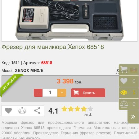
Фрезер для маникюра Xenox 68518
Код:
1511
| Артикул:
68518
Корз
0
Model:
XENOX MHX/E
Xenox
ХИТ ПРОДАЖ
3 398
Отло
0
грн.
Прос
1
Купить
-
+
Срав
0
4.1
70
Мощный фрезер
для профессионального аппаратного маникюра и
педикюра
Xenox 68518
производства Германия.
Максимальная скорость
20000 обор/мин. Производство: Германия (фрезер proxxon). Пластиковый
чемодан,
без насадок.