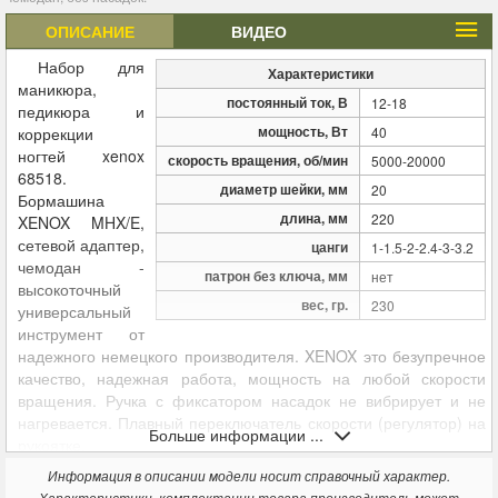
ОПИСАНИЕ
ВИДЕО
Набор для
Характеристики
маникюра,
постоянный ток, В
12-18
педикюра и
мощность, Вт
коррекции
40
ногтей xenox
скорость вращения, об/мин
5000-20000
68518.
диаметр шейки, мм
20
Бормашина
длина, мм
220
XENOX MHX/E,
сетевой адаптер,
цанги
1-1.5-2-2.4-3-3.2
чемодан -
патрон без ключа, мм
нет
высокоточный
вес, гр.
230
универсальный
инструмент от
надежного немецкого производителя.
XENOX
это безупречное
качество, надежная работа, мощность на любой скорости
вращения. Ручка с фиксатором насадок не вибрирует и не
нагревается. Плавный переключатель скорости (регулятор) на
Больше информации ...
рукоятке.
Фрезер для педикюра выбирают не по количеству оборотов
Информация в описании модели носит справочный характер.
в минуту, а по мощности. Поскольку аппаратный педикюр