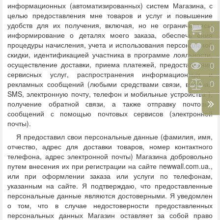
информационных (автоматизированных) систем Магазина, с
целью предоставления мне товаров и услуг и повышение
удобств для их получения, включая, но не ограничиваясь:
Корз
0
информирование о деталях моего заказа, обеспечь ения
процедуры начисления, учета и использования персональной
Отло
0
скидки, идентификацией участника в программе лояльности,
осуществление доставки, приема платежей, предоставление
Прос
0
сервисных услуг, распространения информационных и
рекламных сообщений (любыми средствами связи, включая
Срав
0
SMS, электронную почту, телефон и мобильные устройства ),
получение обратной связи, а также отправку почтовых
сообщений с помощью почтовых сервисов (электронной
почты).
Я предоставил свои персональные данные (фамилия, имя,
отчество, адрес для доставки товаров, номер контактного
телефона, адрес электронной почты) Магазина добровольно
путем внесения их при регистрации на сайте newwall.com.ua.,
или при оформлении заказа или услуги по телефонам,
указанным на сайте. Я подтверждаю, что предоставленные
персональные данные являются достоверными. Я уведомлен
о том, что в случае недостоверности предоставленных
персональных данных Магазин оставляет за собой право