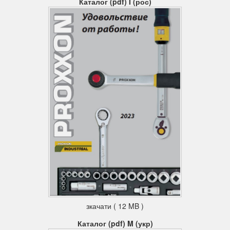
Каталог (pdf) I (рос)
зкачати ( 12 MB )
Каталог (pdf) M (укр)