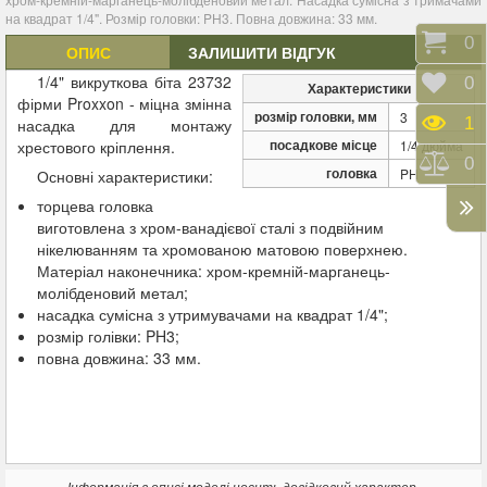
на квадрат 1/4". Розмір головки: PH3. Повна довжина: 33 мм.
Коши
0
ОПИС
ЗАЛИШИТИ ВІДГУК
1/4" викруткова біта 23732
Відк
0
Характеристики
фірми Proxxon - міцна змінна
розмір головки, мм
3
Пере
1
насадка для монтажу
посадкове місце
хрестового кріплення.
1/4 дюйма
Порі
0
головка
PH
Основні характеристики:
торцева головка
виготовлена з хром-ванадієвої сталі з подвійним
нікелюванням та хромованою матовою поверхнею.
Матеріал наконечника: хром-кремній-марганець-
молібденовий метал;
насадка сумісна з утримувачами на квадрат 1/4";
розмір голівки: PH3;
повна довжина: 33 мм.