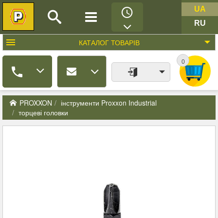
UA
RU
КАТАЛОГ
ТОВАРІВ
0
PROXXON
інструменти Proxxon Industrial
торцеві головки