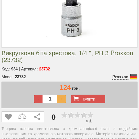
Викруткова біта хрестова, 1/4 ", РН 3 Proxxon
(23732)
Код:
934
| Артикул:
23732
Model:
23732
Proxxon
124
грн.
Купити
-
+
0
0
Торцева головка виготовлена з хром-ванадієвої сталі з подвійним
нікелюванням та хромованою матовою поверхнею. Матеріал наконечника:
хром-кремній-марганець-молібденовий метал. Насадка сумісна з тримачами