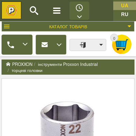
UA
RU
КАТАЛОГ
ТОВАРІВ
0
PROXXON
інструменти Proxxon Industrial
торцеві головки