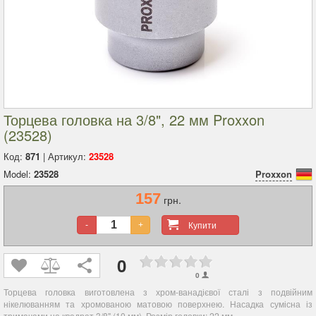
Торцева головка на 3/8", 22 мм Proxxon
(23528)
Код:
871
| Артикул:
23528
Model:
23528
Proxxon
157
грн.
Купити
-
+
0
0
Торцева головка виготовлена з хром-ванадієвої сталі з подвійним
нікелюванням та хромованою матовою поверхнею. Насадка сумісна із
тримачами на квадрат 3/8" (10 мм). Розмір головки: 22 мм.