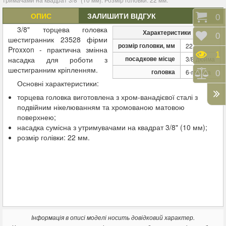
ОПИС
ЗАЛИШИТИ ВІДГУК
Коши
0
3/8" торцева головка
Характеристики
Відк
0
шестигранник 23528 фірми
розмір головки, мм
22
Proxxon - практична змінна
Пере
1
посадкове місце
насадка для роботи з
3/8 дюйма
шестигранним кріпленням.
головка
6-гранна
Порі
0
Основні характеристики:
торцева головка виготовлена з хром-ванадієвої сталі з
подвійним нікелюванням та хромованою матовою
поверхнею;
насадка сумісна з утримувачами на квадрат 3/8" (10 мм);
розмір голівки: 22 мм.
Інформація в описі моделі носить довідковий характер.