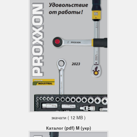
зкачати ( 12 MB )
Каталог (pdf) M (укр)