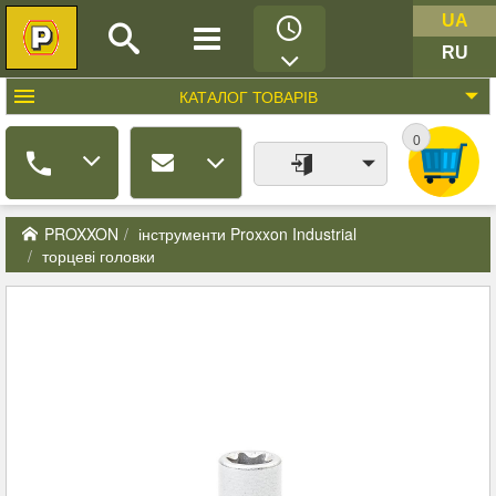
UA
RU
КАТАЛОГ
ТОВАРІВ
0
PROXXON
інструменти Proxxon Industrial
торцеві головки