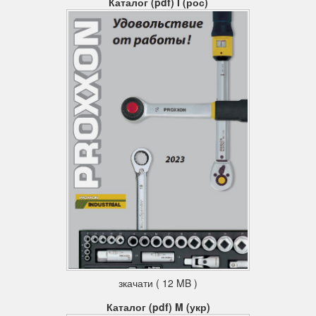
Каталог (pdf) I (рос)
зкачати ( 12 MB )
Каталог (pdf) M (укр)