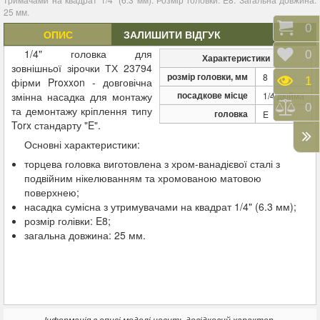
25 мм.
Коши
0
ОПИС
ЗАЛИШИТИ ВІДГУК
1/4" головка для
Відк
0
Характеристики
зовнішньої зірочки ТХ 23794
розмір головки, мм
8
Пере
1
фірми Proxxon - довговічна
посадкове місце
змінна насадка для монтажу
1/4 дюйма
Порі
0
та демонтажу кріплення типу
головка
E
Torx стандарту "E".
Основні характеристики:
торцева головка виготовлена з хром-ванадієвої сталі з
подвійним нікелюванням та хромованою матовою
поверхнею;
насадка сумісна з утримувачами на квадрат 1/4" (6.3 мм);
розмір голівки: E8;
загальна довжина: 25 мм.