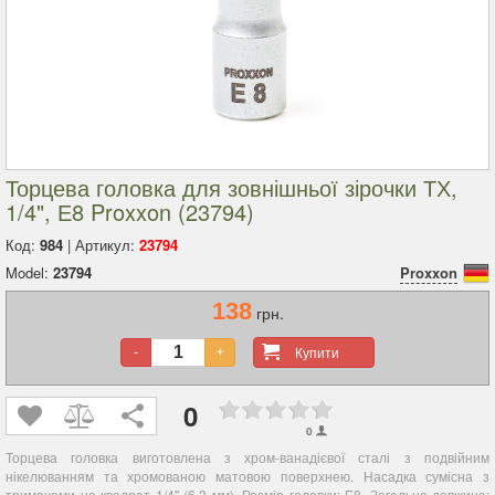
Торцева головка для зовнішньої зірочки ТХ,
1/4", Е8 Proxxon (23794)
Код:
984
| Артикул:
23794
Model:
23794
Proxxon
138
грн.
Купити
-
+
0
0
Торцева головка виготовлена з хром-ванадієвої сталі з подвійним
нікелюванням та хромованою матовою поверхнею. Насадка сумісна з
тримачами на квадрат 1/4" (6.3 мм). Розмір головки: E8. Загальна довжина: