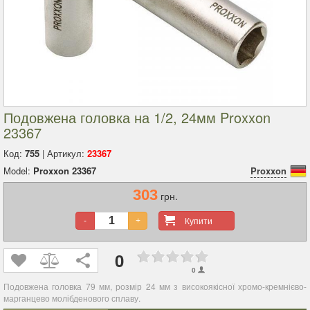
Подовжена головка на 1/2, 24мм Proxxon
23367
Код:
755
| Артикул:
23367
Model:
Proxxon 23367
Proxxon
303
грн.
Купити
-
+
0
0
Подовжена головка 79 мм, розмір 24 мм з високоякісної хромо-кремнієво-
марганцево молібденового сплаву.