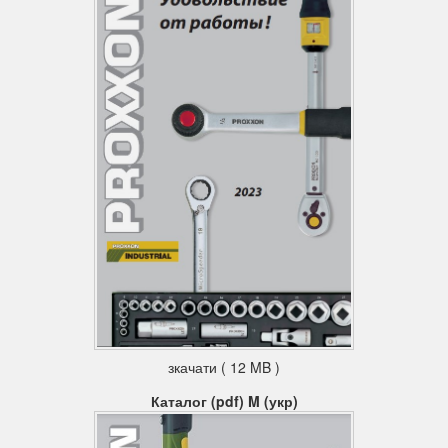
зкачати ( 12 MB )
Каталог (pdf) M (укр)