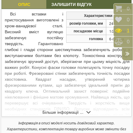
ОПИС
ЗАЛИШИТИ ВІДГУК
Коши
0
Всі вставки і
Характеристики
пристосування виготовлені з
Відк
0
розмір головки, мм
24
хром-ванадієвої сталі.
Пере
1
посадкове місце
Високий вміст вуглецю
1/2 дюйма
забезпечує постійну
головка
6-гранна
Порі
0
твердість. Гарантовано
глибокі і гладкі сторони шестикутника забезпечують роботу з
виступаючими болтами без клопоту. Тонкостінна конструкція
забезпечує зручний доступ, зберігаючи при цьому міцність для
важких робіт. Конусні фаски головки полегшують точну посадку
при роботі. Фрезеровані стінки забезпечують точність посадки
хвостовика. Квадрат насадки, утворений чотирма
фрезерованими кутами, що забезпечує ідеальний пригін до
квадрату ключа. Оптимальний захист поверхні: подвійне
нікелювання і фінішне матове хромування. Найвища якість, що
перевершує всі очікування. Твердість і жорсткість вище
необхідних стандартів DIN/ISO. Допуски відповідають всім
Більше інформації ...
нормам. Розміри на насадках легко прочитати навіть після 20
років! Рушійне зусилля при закручуванні передається на межі
Інформація в описі моделі носить довідковий характер.
гайки або болта, а не на кути. Це дає можливість великої сили
Характеристики, комплектацію товару виробник може змінити без
затягування при тому, що кути гайки або болта залишаються