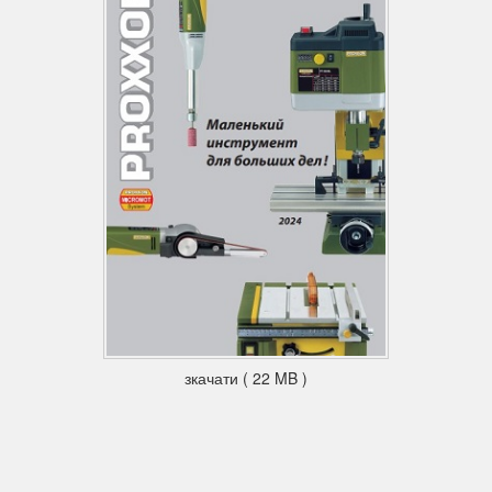
зкачати ( 22 MB )