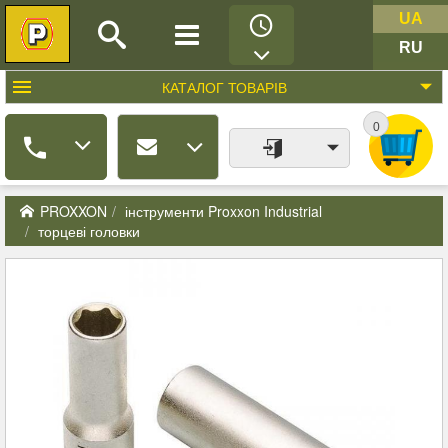
UA
RU
КАТАЛОГ
ТОВАРІВ
0
PROXXON
інструменти Proxxon Industrial
торцеві головки