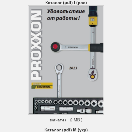
Каталог (pdf) I (рос)
зкачати ( 12 MB )
Каталог (pdf) M (укр)