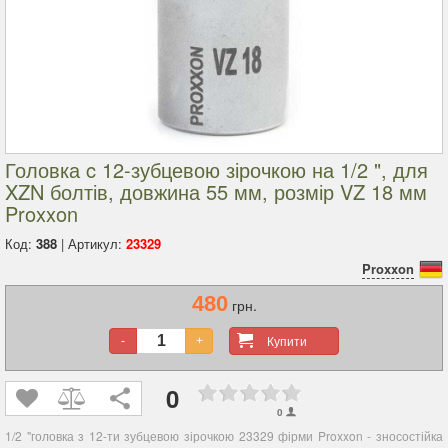
Головка c 12-зубцевою зірочкою на 1/2 ", для
XZN болтів, довжина 55 мм, розмір VZ 18 мм
Proxxon
Код:
388
| Артикул:
23329
Proxxon
480
грн.
Купити
-
+
0
0
1/2 "головка з 12-ти зубцевою зірочкою 23329 фірми Proxxon - зносостійка