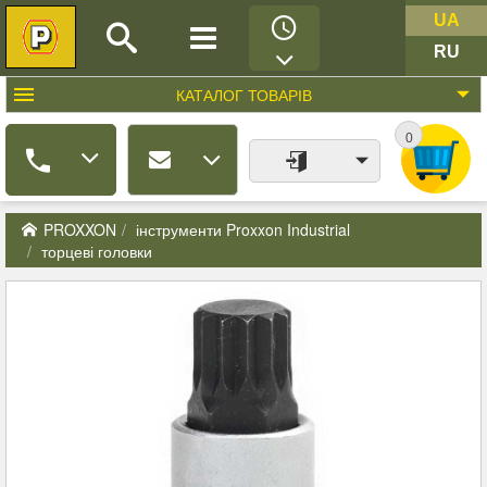
UA
RU
КАТАЛОГ
ТОВАРІВ
0
PROXXON
інструменти Proxxon Industrial
торцеві головки