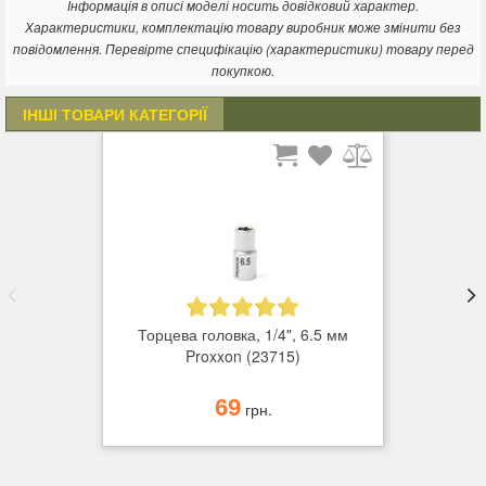
торцевая головка изготовлена из хром-ванадиевой стали с
Інформація в описі моделі носить довідковий характер.
двойным никелированием и
Характеристики, комплектацію товару виробник може змінити без
торцева головка виготовлена ​​з хром-ванадієвої сталі з
повідомлення. Перевірте специфікацію (характеристики) товару перед
подвійним никелированием і хромованою матовою
покупкою.
поверхнею. Матеріал наконечника: хром-кремній-
ІНШІ ТОВАРИ КАТЕГОРІЇ
марганець-молібденовий сплав;
насадка сумісна з власниками на квадрат 1/2 ";
розмір головки: VZ 18;
повна довжина: 55 мм.
Торцева головка, 1/4", 6.5 мм
Proxxon (23715)
69
грн.