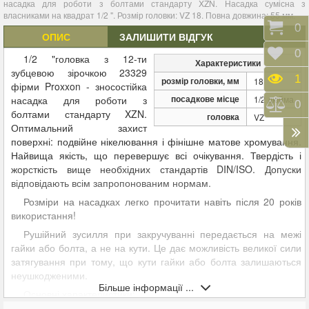
насадка для роботи з болтами стандарту XZN. Насадка сумісна з
власниками на квадрат 1/2 ". Розмір головки: VZ 18. Повна довжина: 55 мм.
Коши
0
ОПИС
ЗАЛИШИТИ ВІДГУК
Відк
0
1/2 "головка з 12-ти
Характеристики
зубцевою зірочкою 23329
Пере
1
розмір головки, мм
18
фірми Proxxon - зносостійка
посадкове місце
насадка для роботи з
1/2 дюйма
Порі
0
болтами стандарту XZN.
головка
VZ
Оптимальний захист
поверхні: подвійне нікелювання і фінішне матове хромування.
Найвища якість, що перевершує всі очікування. Твердість і
жорсткість вище необхідних стандартів DIN/ISO. Допуски
відповідають всім запропонованим нормам.
Розміри на насадках легко прочитати навіть після 20 років
використання!
Рушійний зусилля при закручуванні передається на межі
гайки або болта, а не на кути. Це дає можливість великої сили
затягування при тому, що кути гайки або болта залишаються
неушкодженими.
Більше інформації ...
Основні характеристики: