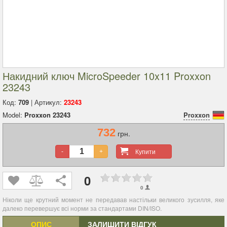
Накидний ключ MicroSpeeder 10x11 Proxxon
23243
Код:
709
| Артикул:
23243
Model:
Proxxon 23243
Proxxon
732
грн.
Купити
-
+
0
0
Ніколи ще крутний момент не передавав настільки великого зусилля, яке
далеко перевершує всі норми за стандартами DIN/ISO.
ОПИС
ЗАЛИШИТИ ВІДГУК