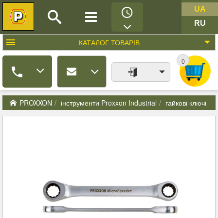
UA
RU
КАТАЛОГ
ТОВАРІВ
0
PROXXON
інструменти Proxxon Industrial
гайкові ключі