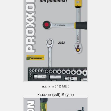
зкачати ( 12 MB )
Каталог (pdf) M (укр)