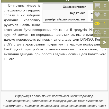
Внутрішнє кільце із
Коши
0
Характеристики
спеціального твердого
вид ключа
накидний
Відк
0
сплаву з 72 зубцями
розмір гайкового ключа, мм
дозволяє храповику
10х11
Пере
1
рухатися навіть якщо
ключ може бути повернений тільки на 5 градусів. Ніколи ще
Порі
0
крутний момент не передавав настільки великого зусилля, яке
далеко перевершує всі норми за стандартами DIN/ISO. Корпус
з CrV сталі з хромованим покриттям і атласною поліруванням.
Необхідний при роботі з автоматичними трансмісіями, при
витяганні двигунів, при роботі з задніми осями і для багато чого
іншого.
Інформація в описі моделі носить довідковий характер.
Характеристики, комплектацію товару виробник може змінити без
повідомлення. Перевірте специфікацію (характеристики) товару перед