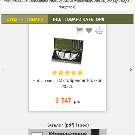
хрому.
повідомлення. Перевірте специфікацію (характеристики) товару перед
покупкою.
СУПУТНІ ТОВАРИ
ІНШІ ТОВАРИ КАТЕГОРІЇ
Набір ключів MicroSpeeder Proxxon
23275
3 747
грн.
Каталог (pdf) I (рос)