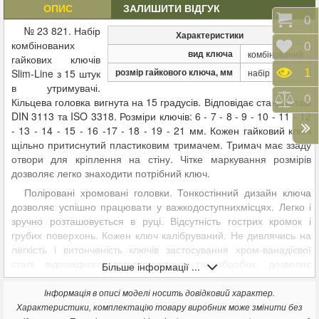
ОПИС
ЗАЛИШИТИ ВІДГУК
Коши
0
№ 23 821. Набір
Характеристики
комбінованих
Відк
0
вид ключа
комбінований
гайкових ключів
розмір гайкового ключа, мм
Пере
1
Slim-Line з 15 штук
набір
в утримувачі.
Порі
0
Кільцева головка вигнута на 15 градусів. Відповідає стандартам
DIN 3113 та ISO 3318. Розміри ключів: 6 - 7 - 8 - 9 - 10 - 11 - 12
- 13 - 14 - 15 - 16 -17 - 18 - 19 - 21 мм. Кожен гайковий ключ
щільно притиснутий пластиковим тримачем. Тримач має ззаду
отвори для кріплення на стіну. Чітке маркування розмірів
дозволяє легко знаходити потрібний ключ.
Поліровані хромовані головки. Тонкостінний дизайн ключа
дозволяє успішно працювати у важкодоступнихмісцях. Легко і
зручно розташовується в руці. Відсутність гострих кромок і
грубих поверхонь. Кожен ключ калібруваний. Не дивлячись на
легкість і витонченість ключів застосування хром-ванадієвої
сталі відповідного загартовування та обробки, дозволяє
Більше інформації ...
дотримувати всі стандарти DIN / ISO; перевищення
стандартних значень точності і калібрування. Поверхня ключа
Інформація в описі моделі носить довідковий характер.
захищена обробкою проти зносу 2 шарами нікелю і 1 шаром
Характеристики, комплектацію товару виробник може змінити без