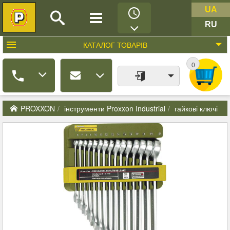
UA
RU
КАТАЛОГ
ТОВАРІВ
0
PROXXON
інструменти Proxxon Industrial
гайкові ключі