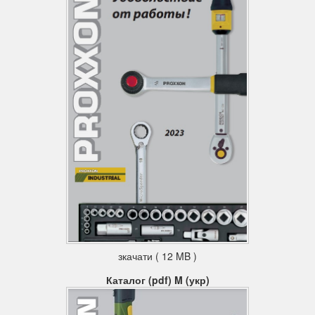
зкачати ( 12 MB )
Каталог (pdf) M (укр)