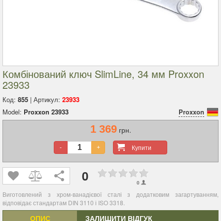
Комбінований ключ SlimLine, 34 мм Proxxon
23933
Код:
855
| Артикул:
23933
Model:
Proxxon 23933
Proxxon
1 369
грн.
Купити
-
+
0
0
Виготовлений з хром-ванадієвої сталі з додатковим загартуванням,
відповідає стандартам DIN 3110 і ISO 3318.
ОПИС
ЗАЛИШИТИ ВІДГУК