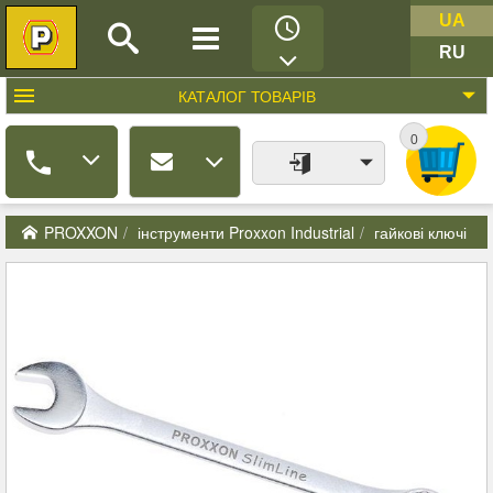
UA
RU
КАТАЛОГ
ТОВАРІВ
0
PROXXON
інструменти Proxxon Industrial
гайкові ключі