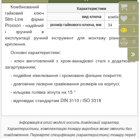
Комбінований
Коши
0
Характеристики
гайковий ключ
вид ключа
комбінований
Відк
0
Slim-Line фірми
розмір гайкового ключа, мм
Proxxon - надійний
34
Пере
1
і зручний в
експлуатації ручний інструмент для монтажу різних видів
Порі
0
кріплення.
Основні характеристики:
- ключ виготовлений з хром-ванадієвої сталі з додатковим
загартуванням;
- подвійне нікелювання і хромоване фінішне покриття;
- довговічне лазерне гравіювання розмірів на корпусі;
- кільцева голівка зігнута на 15 °
- відповідає стандартам DIN 3110 і ISO 3318
Інформація в описі моделі носить довідковий характер.
Характеристики, комплектацію товару виробник може змінити без
повідомлення. Перевірте специфікацію (характеристики) товару перед