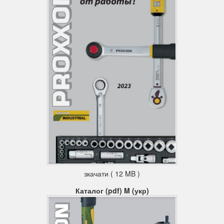
зкачати ( 12 MB )
Каталог (pdf) M (укр)