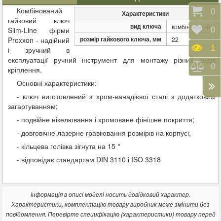
Комбінований
Коши
0
Характеристики
гайковий ключ
вид ключа
комбінований
Відк
0
Slim-Line фірми
розмір гайкового ключа, мм
Proxxon - надійний
22
Пере
1
і зручний в
експлуатації ручний інструмент для монтажу різних видів
Порі
0
кріплення.
Основні характеристики:
- ключ виготовлений з хром-ванадієвої сталі з додатковим
загартуванням;
- подвійне нікелювання і хромоване фінішне покриття;
- довговічне лазерне гравіювання розмірів на корпусі;
- кільцева голівка зігнута на 15 °
- відповідає стандартам DIN 3110 і ISO 3318
Інформація в описі моделі носить довідковий характер.
Характеристики, комплектацію товару виробник може змінити без
повідомлення. Перевірте специфікацію (характеристики) товару перед