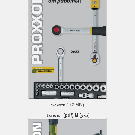
зкачати ( 12 MB )
Каталог (pdf) M (укр)