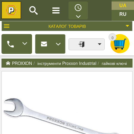
UA
RU
КАТАЛОГ
ТОВАРІВ
0
PROXXON
інструменти Proxxon Industrial
гайкові ключі