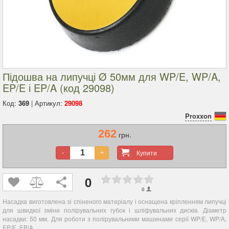
Підошва на липучці Ø 50мм для WP/E, WP/A,
EP/E і EP/A (код 29098)
Код:
369
| Артикул:
29098
Proxxon
262
грн.
Купити
-
+
0
0
Насадка виготовлена ​​зі спіненого матеріалу і оснащена кріпленням липучці
для швидкої зміни полірувальних губок і шліфувальних дисків. Діаметр
насадки: 50 мм. Для роботи з полірувальними машинами серії WP/E, WP/A,
EP/E, EP/A.