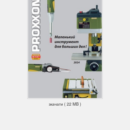
зкачати ( 22 MB )