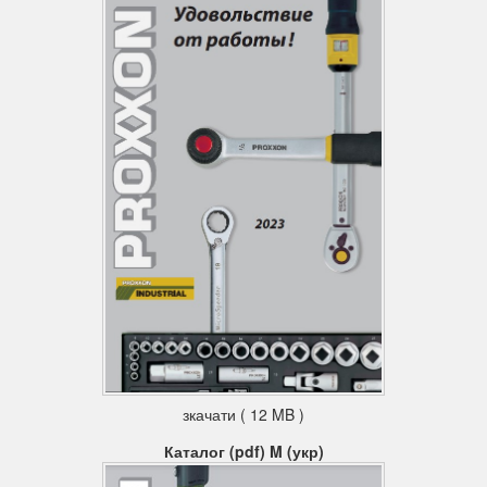
зкачати ( 12 MB )
Каталог (pdf) M (укр)