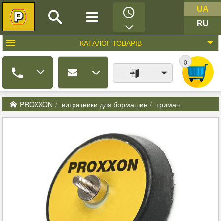
UA
RU
КАТАЛОГ
ТОВАРІВ
0
PROXXON
витратники для бормашин
тримач