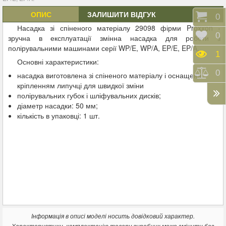
ОПИС
ЗАЛИШИТИ ВІДГУК
Коши
0
Насадка зі спіненого матеріалу 29098 фірми Proxxon -
Відк
0
зручна в експлуатації змінна насадка для роботи з
полірувальними машинами серії WP/E, WP/A, EP/E, EP/A.
Пере
1
Основні характеристики:
Порі
0
насадка виготовлена ​​зі спіненого матеріалу і оснащена
кріпленням липучці для швидкої зміни
полірувальних губок і шліфувальних дисків;
діаметр насадки: 50 мм;
кількість в упаковці: 1 шт.
Інформація в описі моделі носить довідковий характер.