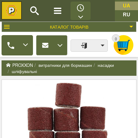
UA
RU
КАТАЛОГ
ТОВАРІВ
0
PROXXON
витратники для бормашин
насадки
шліфувальні