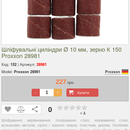
Шліфувальні циліндри Ø 10 мм, зерно К 150
Proxxon 28981
Код:
152
| Артикул:
28981
Model:
Proxxon 28981
Proxxon
227
грн.
Купити
-
+
0
0
Шліфування, вирівнювання, полірування сталі, нержавіючої сталі,
кольорових металів, сірого і чорного чавуну, пластиків, дерева. Особливо
зручні для шліфування фасонних поверхонь, 10 шт., діам. 10 мм, зерн. До