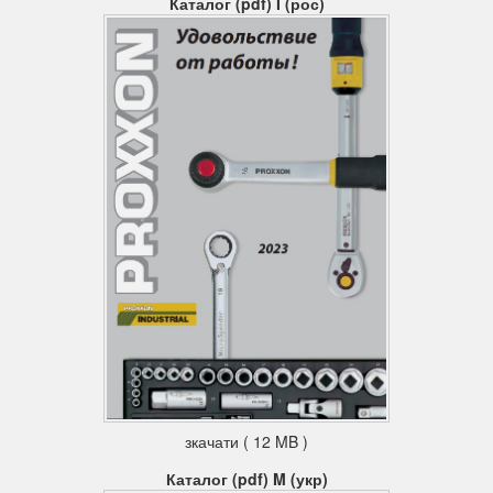
Каталог (pdf) I (рос)
зкачати ( 12 MB )
Каталог (pdf) M (укр)