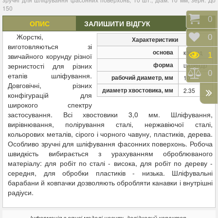
150
Коши
0
ОПИС
ЗАЛИШИТИ ВІДГУК
Жорсткі,
Відк
0
Характеристики
виготовляються зі
основа
корунд
Пере
1
звичайного корунду різної
форма
зернистості для різних
цилиндр
Порі
0
етапів шліфування.
рабочий диаметр, мм
10
Довговічні, різних
диаметр хвостовика, мм
2.35
конфігурацій для
широкого спектру
застосування. Всі хвостовики 3,0 мм. Шліфування,
вирівнювання, полірування сталі, нержавіючої сталі,
кольорових металів, сірого і чорного чавуну, пластиків, дерева.
Особливо зручні для шліфування фасонних поверхонь. Робоча
швидкість вибирається з урахуванням оброблюваного
матеріалу: для робіт по сталі - висока, для робіт по дереву -
середня, для обробки пластиків - низька. Шліфувальні
барабани й ковпачки дозволяють обробляти канавки і внутрішні
радіуси.