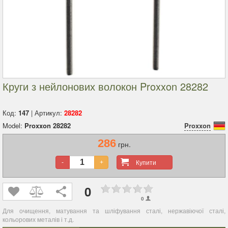
Круги з нейлонових волокон Proxxon 28282
Код:
147
| Артикул:
28282
Model:
Proxxon 28282
Proxxon
286
грн.
Купити
-
+
0
0
Для очищення, матування та шліфування сталі, нержавіючої сталі,
кольорових металів і т.д.