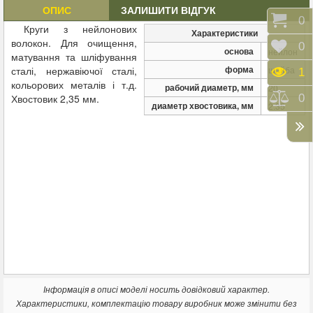
ОПИС
ЗАЛИШИТИ ВІДГУК
Коши
0
Круги з нейлонових
Характеристики
волокон. Для очищення,
Відк
0
основа
нейлон
матування та шліфування
форма
сталі, нержавіючої сталі,
шайба
Пере
1
кольорових металів і т.д.
рабочий диаметр, мм
20
Порі
0
Хвостовик 2,35 мм.
диаметр хвостовика, мм
2.35
Інформація в описі моделі носить довідковий характер.
Характеристики, комплектацію товару виробник може змінити без