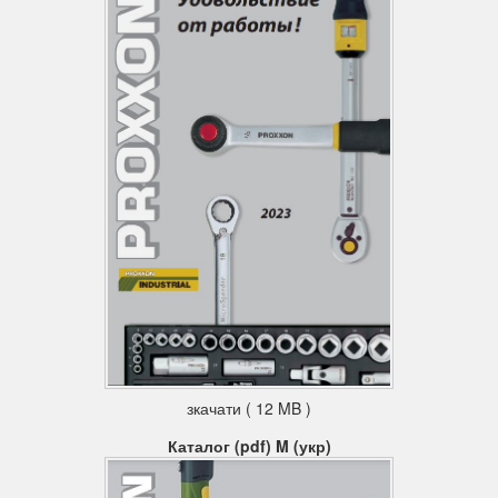
зкачати ( 12 MB )
Каталог (pdf) M (укр)