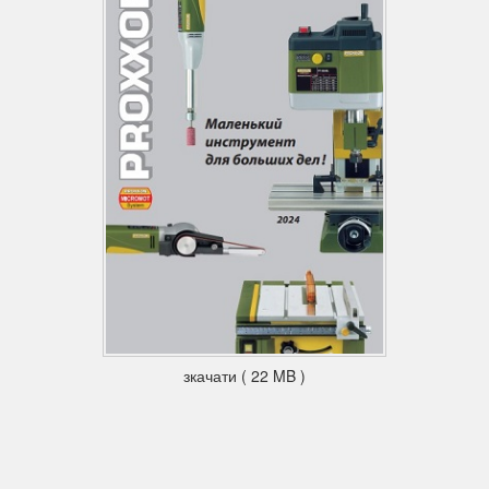
зкачати ( 22 MB )