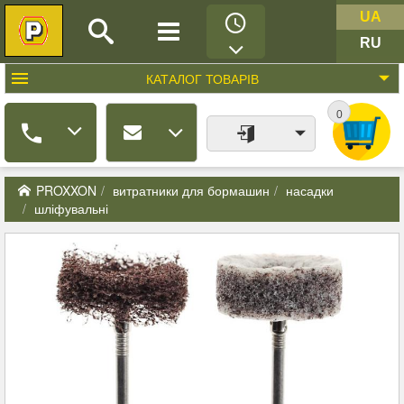
UA
RU
КАТАЛОГ
ТОВАРІВ
0
PROXXON
витратники для бормашин
насадки
шліфувальні