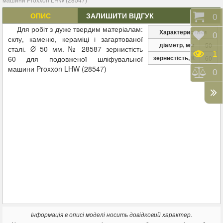
ОПИС
ЗАЛИШИТИ ВІДГУК
Коши
0
Для робіт з дуже твердим матеріалам:
Характеристики
Відк
0
склу, каменю, кераміці і загартованої
діаметр, мм
50
сталі. Ø 50 мм. № 28587 зернистість
Пере
1
зернистість, К
60 для подовженої шліфувальної
60
машини Proxxon LHW (28547)
Порі
0
Інформація в описі моделі носить довідковий характер.