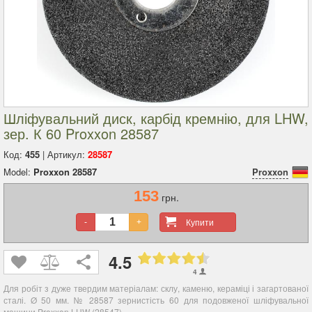
Шліфувальний диск, карбід кремнію, для LHW,
зер. К 60 Proxxon 28587
Код:
455
| Артикул:
28587
Model:
Proxxon 28587
Proxxon
153
грн.
Купити
-
+
4.5
4
Для робіт з дуже твердим матеріалам: склу, каменю, кераміці і загартованої
сталі. Ø 50 мм. № 28587 зернистість 60 для подовженої шліфувальної
машини Proxxon LHW (28547)