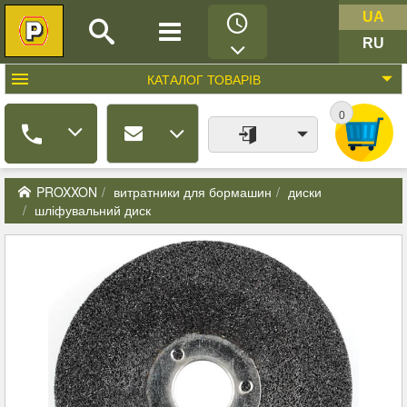
UA
RU
КАТАЛОГ
ТОВАРІВ
0
PROXXON
витратники для бормашин
диски
шліфувальний диск