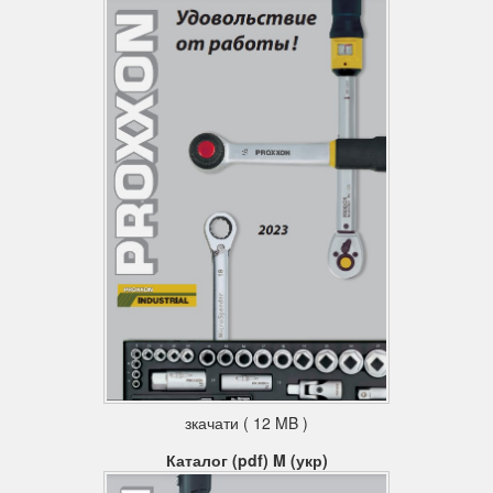
зкачати ( 12 MB )
Каталог (pdf) M (укр)