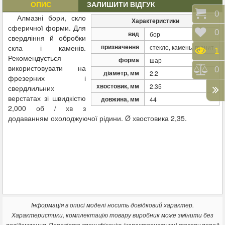
ОПИС
ЗАЛИШИТИ ВІДГУК
Коши
0
Алмазні бори, скло
Характеристики
сферичної форми. Для
Відк
0
вид
бор
свердління й обробки
призначення
скла і каменів.
стекло, камень, гранит
Пере
1
Рекомендується
форма
шар
використовувати на
Порі
0
діаметр, мм
2.2
фрезерних і
хвостовик, мм
2.35
свердлильних
верстатах зі швидкістю
довжина, мм
44
2,000 об / хв з
додаванням охолоджуючої рідини. Ø хвостовика 2,35.
Інформація в описі моделі носить довідковий характер.
Характеристики, комплектацію товару виробник може змінити без