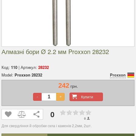
Алмазні бори Ø 2.2 мм Proxxon 28232
Код:
110
| Артикул:
28232
Model:
Proxxon 28232
Proxxon
242
грн.
Купити
-
+
0
0
Для свердління й обробки скла і каменів 2,2мм, 2шт.