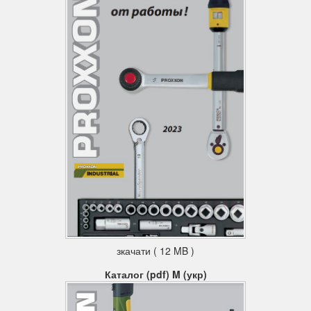
зкачати ( 12 MB )
Каталог (pdf) M (укр)