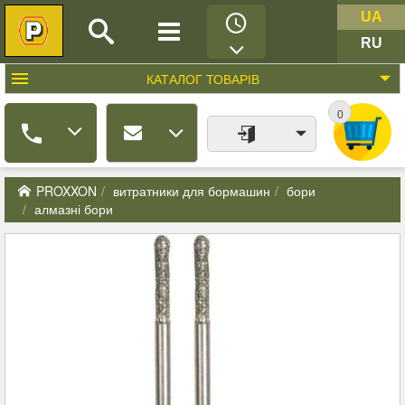
UA
RU
КАТАЛОГ
ТОВАРІВ
0
PROXXON
витратники для бормашин
бори
алмазні бори