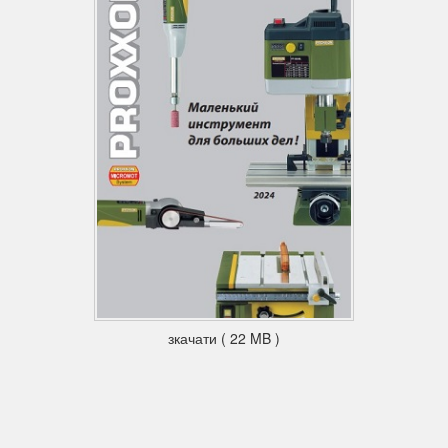
зкачати ( 22 MB )