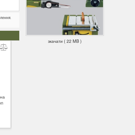
лення.
зкачати ( 22 MB )
ьна
on