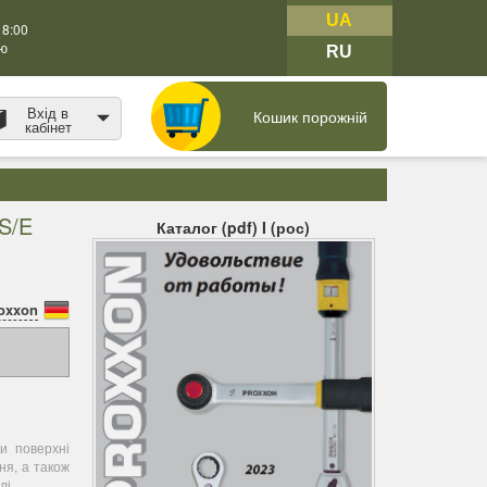
UA
18:00
тю
RU
Вхід в
Кошик порожній
кабінет
S/E
Каталог (pdf) I (рос)
oxxon
и поверхні
ня, а також
лі.