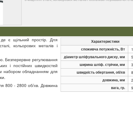
 де є щільний простір. Для
Характеристики
алі, кольорових металів і
споживча потужність, Вт
діаметр шліфувального диску, мм
нію. Безперервне регулювання
ширина шліф. стрічки, мм
ьких і постійних швидкостей
вим набором обладнанням для
швидкість обертання, об/хв
ки.
довжина, мм
ля 800 - 2800 об/хв. Довжина
вага, гр.