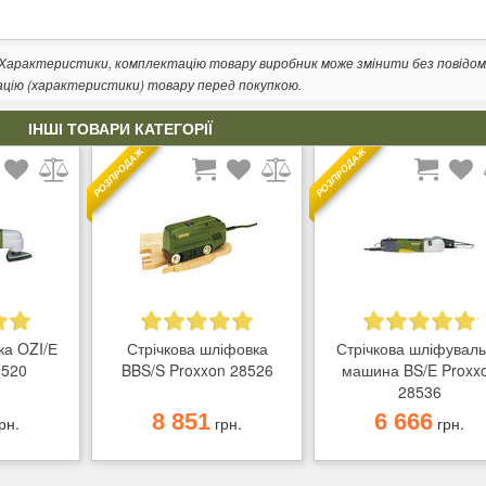
. Характеристики, комплектацію товару виробник може змінити без повідом
ацію (характеристики) товару перед покупкою.
ІНШІ ТОВАРИ КАТЕГОРІЇ
РОЗПРОДАЖ
РОЗПРОДАЖ
ка OZI/Е
Стрічкова шліфовка
Стрічкова шліфувал
8520
BBS/S Proxxon 28526
машина BS/E Proxx
28536
8 851
6 666
рн.
грн.
грн.