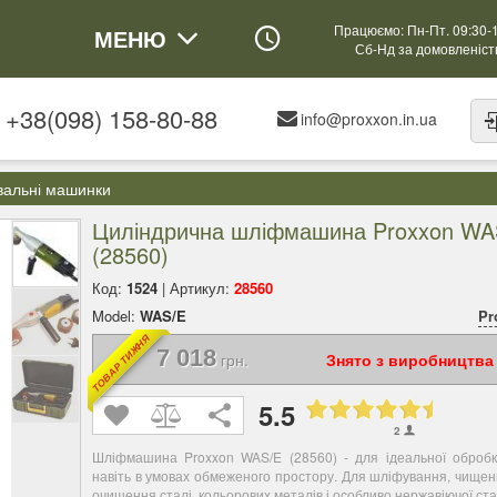
Працюємо: Пн-Пт. 09:30-
МЕНЮ
Сб-Нд за домовленіс
+38(098) 158-80-88
info@proxxon.in.ua
вальні машинки
Циліндрична шліфмашина Proxxon WA
(28560)
Код:
1524
| Артикул:
28560
Model:
WAS/E
Pr
ТОВАР ТИЖНЯ
7 018
грн.
Знято з виробництва
5.5
2
Шліфмашина Proxxon WAS/E (28560) - для ідеальної обробк
навіть в умовах обмеженого простору. Для шліфування, чищен
очищення сталі, кольорових металів і особливо нержавіючої ста