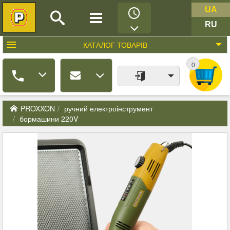
UA
RU
КАТАЛОГ
ТОВАРІВ
0
PROXXON
ручний електроінструмент
бормашини 220V