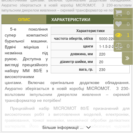
Акуратно зберігається в новій коробці MICROMOT. З 230-вольтовим
імпульсним джерелом живлення – окремий трансформатор не потрібен!
Коши
0
ОПИС
ХАРАКТЕРИСТИКИ
Відк
0
5-е покоління
Характеристики
супер компактної
Пере
1
частота обертів, об/хв
5000-22000
бурильної машини.
Порі
0
цанги
Вдвічі міцніша і
1-1.5-2-2.4-3-3.2
незмінна під
довжина, мм
220
рукою. Доступна у
діаметр шийки, мм
20
вигляді прецизійного
вага, гр.
230
набору ММ 80/E з
високоточними
цангами. Включає оригінальне додаткове обладнання.
Акуратно зберігається в новій коробці MICROMOT. З 230-
вольтовим імпульсним джерелом живлення – окремий
трансформатор не потрібен!
Прецизійний набір MICROMOT 80/E призначений для
високоточних робіт з виготовлення моделей, електроніки,
гравіювання, тонкої механіки, механічної обробки делікатних
матеріалів. Його компактна конструкція забезпечує чудовий
Більше інформації ...
контроль і стабільну роботу, що робить його ідеальним для