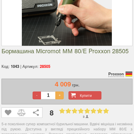
Бормашина Мicromot ММ 80/E Proxxon 28505
Код:
1043
| Артикул:
28505
Proxxon
4 009
грн.
Купити
-
+
8
3
5-е покоління супер компактної бурильної машини. Вдвічі міцніша і незмінна
під рукою.
Доступна у вигляді прецизійного набору ММ 80/E з
високоточними цангами. Включає оригінальне додаткове обладнання.