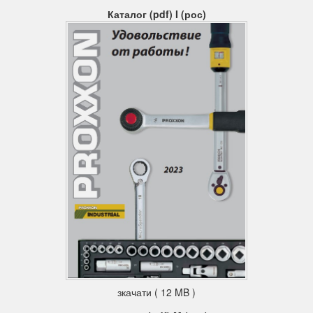
Каталог (pdf) I (рос)
зкачати ( 12 MB )