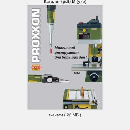
Каталог (pdf) M (укр)
зкачати ( 22 MB )