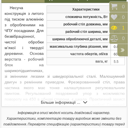
Коши
0
Несуча
Характеристики
конструкція з литого
споживча потужність, Вт
200
Відк
0
під тиском алюмінію
робочий стіл довжина, мм
з обробленими на
800
Пере
1
ЧПУ посадками. Для
рабочий стіл ширина, мм
400
безвібраціонної,
Порі
0
ширина оброблюючої деталі, мм
80
чистої обробки
максимальна глубина різання, мм
0.8
м'якої і твердої
деревини. Основа
частота обертів, об/хв
6000
верстата - робочий
вага, кг
5.5
блок на
шарикопідшипниках,
зі змінними лезами зі швидкорізальної сталі. Малошумний
двигун з ремінним приводом. Фрезерованнний стіл, права
частина якого має тонке налаштування регулювальним
гвинтом. Регульований поздовжний упор з можливістю
повороту на 450 в обидві сторони, є шкала. Практичний захист
Більше інформації ...
ріжучого інструменту не заважає огляду при роботі. Головний
вимикач з функцією аварійної зупинки і захистом від
Інформація в описі моделі носить довідковий характер.
повторного включення. Гніздо для включення пилососа.
Характеристики, комплектацію товару виробник може змінити без
Штовхач.
повідомлення. Перевірте специфікацію (характеристики) товару перед