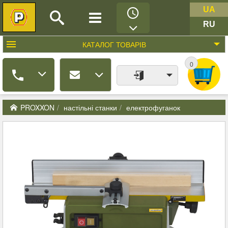
UA
RU
КАТАЛОГ
ТОВАРІВ
0
PROXXON
настільні станки
електрофуганок