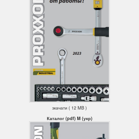
зкачати ( 12 MB )
Каталог (pdf) M (укр)