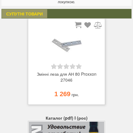
Технічні дані: 220-240в. 200Вт. 50/60Гц. Робочий стіл
покупкою.
400х80мм. Ширина оброблюваної деталі 80мм. Максимальна
глибина різання 0,8мм. Частота обертання 6000 об/хв.
СУПУТНІ ТОВАРИ
Змінні леза для АН 80 Proxxon
27046
1 269
грн.
Каталог (pdf) I (рос)