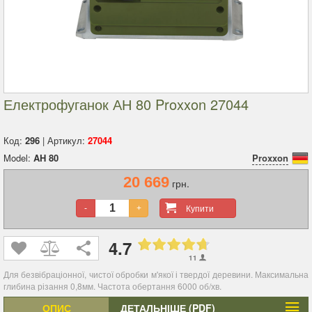
Електрофуганок АН 80 Proxxon 27044
Код:
296
| Артикул:
27044
Model:
AH 80
Proxxon
20 669
грн.
Купити
-
+
4.7
11
Для безвібраціонної, чистої обробки м'якої і твердої деревини. Максимальна
глибина різання 0,8мм. Частота обертання 6000 об/хв.
ОПИС
ДЕТАЛЬНІШЕ (PDF)