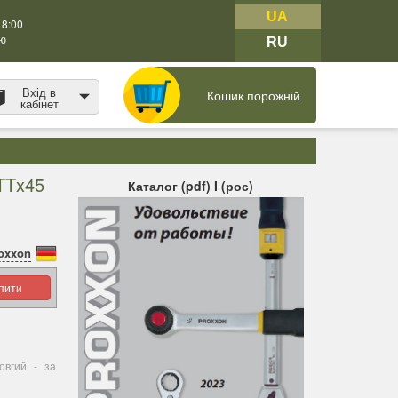
UA
18:00
тю
RU
Вхід в
Кошик порожній
кабінет
TTx45
Каталог (pdf) I (рос)
oxxon
упити
овгий - за