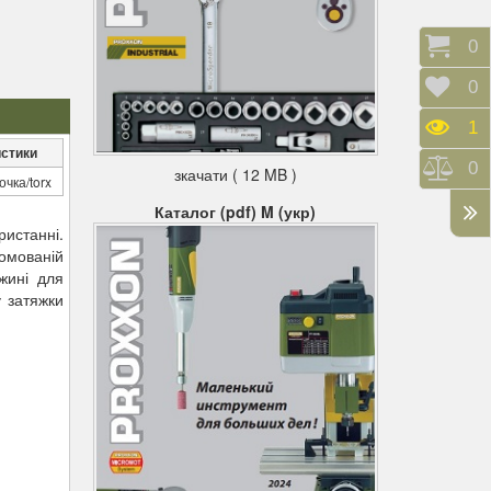
Коши
0
Відк
0
Пере
1
стики
Порі
0
зкачати ( 12 MB )
очка/torx
Каталог (pdf) M (укр)
ристанні.
ромованій
жині для
у затяжки