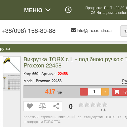
Працюємо: Пн-Пт. 09:30-
МЕНЮ
Сб-Нд за домовленіс
+38(098) 158-80-88
info@proxxon.in.ua
рутки
Викрутка TORX с L - подібною ручкою 
Proxxon 22458
Код:
660
| Артикул:
22458
Model:
Proxxon 22458
Pr
417
грн.
К
-
+
0
1
Короткий стрижень виконаний за стандартом TORX TX, д
стандартом TORX TTX.