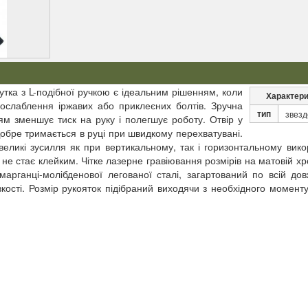
утка з L-подібної ручкою є ідеальним рішенням, коли
Характери
ослаблення іржавих або приклеєних болтів. Зручна
тип
звезд
м зменшує тиск на руку і полегшує роботу. Отвір у
Добре тримається в руці при швидкому перехватувані.
еликі зусилля як при вертикальному, так і горизонтальному вико
 не стає клейким. Чітке лазерне гравіювання розмірів на матовій х
марганці-молібденової легованої сталі, загартований по всій дов
кості. Розмір рукояток підібраний виходячи з необхідного момент