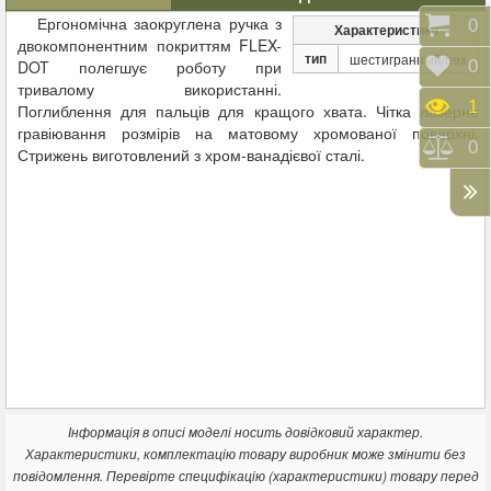
Ергономічна заокруглена ручка з
Коши
0
Характеристики
двокомпонентним покриттям FLEX-
тип
шестигранный/hex
Відк
0
DOT полегшує роботу при
тривалому використанні.
Пере
1
Поглиблення для пальців для кращого хвата. Чітка лазерне
гравіювання розмірів на матовому хромованої поверхні.
Порі
0
Стрижень виготовлений з хром-ванадієвої сталі.
Інформація в описі моделі носить довідковий характер.
Характеристики, комплектацію товару виробник може змінити без
повідомлення. Перевірте специфікацію (характеристики) товару перед