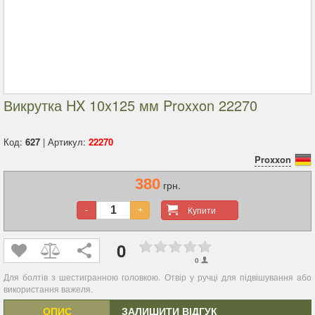
Викрутка HX 10x125 мм Proxxon 22270
Код:
627
| Артикул:
22270
Proxxon
380
грн.
Купити
-
+
0
0
Для болтів з шестигранною головкою. Отвір у ручці для підвішування або
використання важеля.
ОПИС
ЗАЛИШИТИ ВІДГУК