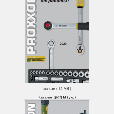
зкачати ( 12 MB )
Каталог (pdf) M (укр)