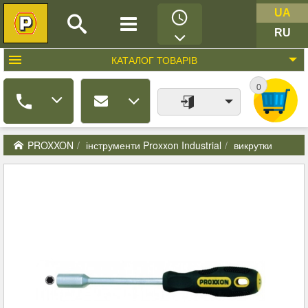
UA
RU
КАТАЛОГ
ТОВАРІВ
0
PROXXON
інструменти Proxxon Industrial
викрутки