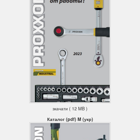
зкачати ( 12 MB )
Каталог (pdf) M (укр)