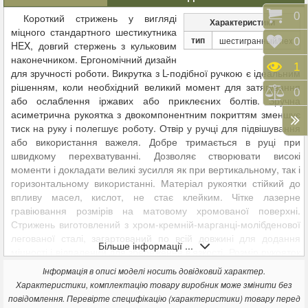
Коши
0
Короткий стрижень у вигляді
Характеристики
міцного стандартного шестикутника
тип
шестигранный/hex
Відк
0
HEX, довгий стержень з кульковим
наконечником. Ергономічний дизайн
Пере
1
для зручності роботи. Викрутка з L-подібної ручкою є ідеальним
рішенням, коли необхідний великий момент для затягування
Порі
0
або ослаблення іржавих або приклеєних болтів. Зручна
асиметрична рукоятка з двокомпонентним покриттям зменшує
тиск на руку і полегшує роботу. Отвір у ручці для підвішування
або використання важеля. Добре тримається в руці при
швидкому перехватуванні. Дозволяє створювати високі
моменти і докладати великі зусилля як при вертикальному, так і
горизонтальному використанні. Матеріал рукоятки стійкий до
впливу масел, кислот, не стає клейким. Чітке лазерне
гравіювання розмірів на матовому хромованої поверхні.
Стрижень виготовлений з хром-кремній-марганці-молібденової
легованої сталі, загартований по всій довжині для додання
Більше інформації ...
міцності і відпалений для збереження в'язкості. Розмір рукояток
підібраний виходячи з необхідного моменту затяжки для
Інформація в описі моделі носить довідковий характер.
кожного розміру. Кулькова шестигранна головка дозволяє
Характеристики, комплектацію товару виробник може змінити без
відкручувати гвинти у важкодоступних місцях під кутом до 25º.
повідомлення. Перевірте специфікацію (характеристики) товару перед