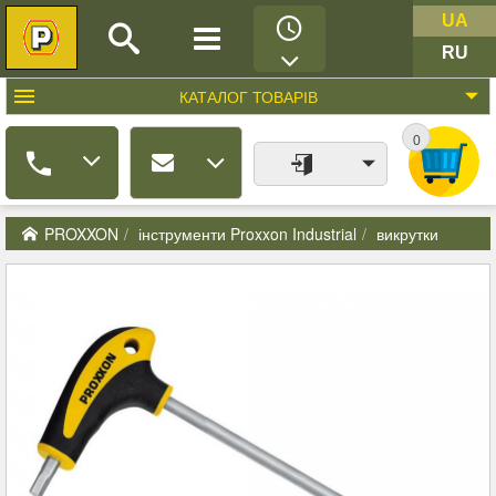
UA
RU
КАТАЛОГ
ТОВАРІВ
0
PROXXON
інструменти Proxxon Industrial
викрутки