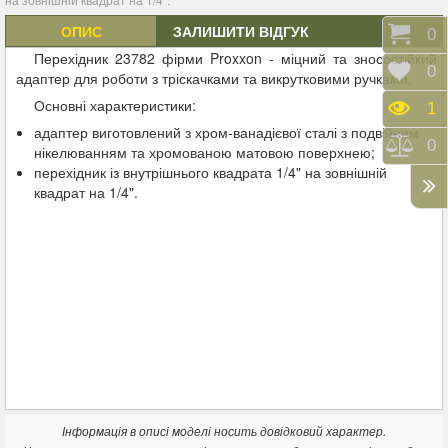
ОПИС
ЗАЛИШИТИ ВІДГУК
Коши
0
Перехідник 23782 фірми Proxxon - міцний та зносостійкий
Відк
0
адаптер для роботи з тріскачками та викрутковими ручками.
Основні характеристики:
Пере
1
адаптер виготовлений з хром-ванадієвої сталі з подвійним
Порі
0
нікелюванням та хромованою матовою поверхнею;
перехідник із внутрішнього квадрата 1/4" на зовнішній
квадрат на 1/4".
Інформація в описі моделі носить довідковий характер.