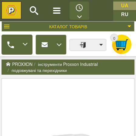
UA
RU
КАТАЛОГ
ТОВАРІВ
0
PROXXON
інструменти Proxxon Industrial
подовжувачі та перехідники