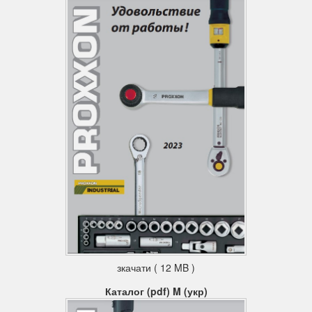
зкачати ( 12 MB )
Каталог (pdf) M (укр)