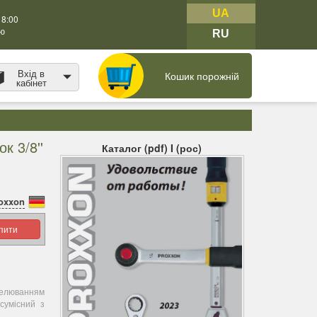
UA
18:00
тю
RU
Вхід в
Кошик порожній
кабінет
к 3/8''
Каталог (pdf) I (рос)
oxxon
упити
ікелюванням
сумісний з