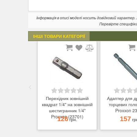
Інформація в описі моделі носить довідковий характер
Перевірте специфік
ІНШІ ТОВАРИ КАТЕГОРІЇ
Перехідник зовнішній
Адаптер для д
квадрат 1/4" на зовнішній
торцевих голо
шестигранник 1/4"
Proxxon 2
Proxxon (23701)
126
157
грн.
гр