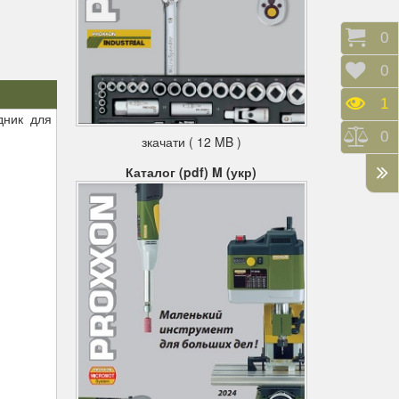
Коши
0
Відк
0
Пере
1
дник для
Порі
0
зкачати ( 12 MB )
Каталог (pdf) M (укр)