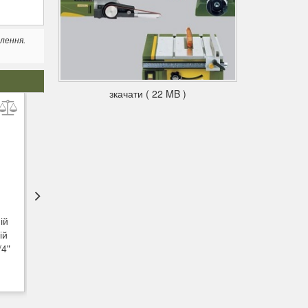
лення.
зкачати ( 22 MB )
ій
Перехідник внутрішній
Намагнічений тримач для
ій
квадрат на 3/8" -
шестигранних біт 1/4
/4"
зовнішній на 1/2" Proxxon
Proxxon 23703
23566
223
134
грн.
грн.