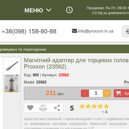
Працюємо: Пн-Пт. 09:30-
МЕНЮ
Сб-Нд за домовленіс
+38(098) 158-80-88
info@proxxon.in.ua
овжувачі та перехідники
Магнітний адаптер для торцевих голово
Proxxon (23562)
Код:
892
| Артикул:
23562
Model:
23562
Pr
231
грн.
К
-
+
5
1
Адаптер виготовлений з хром-ванадієвої сталі з подвійним н
та хромованою матовою поверхнею. Магнітний перехідник 
торцевими головками та насадками на 1/2".