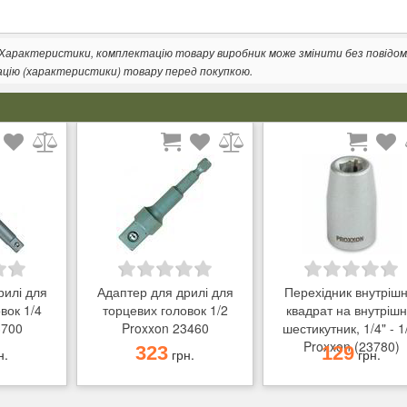
. Характеристики, комплектацію товару виробник може змінити без повідом
ацію (характеристики) товару перед покупкою.
рилі для
Адаптер для дрилі для
Перехідник внутрішн
вок 1/4
торцевих головок 1/2
квадрат на внутрішн
3700
Proxxon 23460
шестикутник, 1/4" - 1
Proxxon (23780)
323
129
н.
грн.
грн.