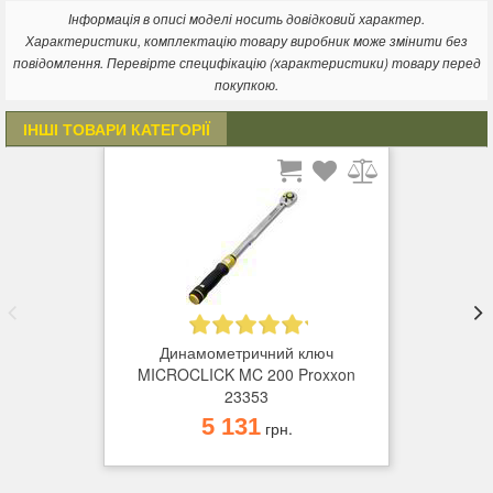
центральному положенні (важливо для отримання точного
Інформація в описі моделі носить довідковий характер.
моменту розмикання);
Характеристики, комплектацію товару виробник може змінити без
додатковий мікромасштаб для точного регулювання.
повідомлення. Перевірте специфікацію (характеристики) товару перед
проста попередня настройка крутного моменту,
покупкою.
повертаючи кільце з накатаною головкою на кінці рукоятки,
фіксуючи її, зсунувши її на місце.
ІНШІ ТОВАРИ КАТЕГОРІЇ
Динамометричний ключ
MICROCLICK MC 200 Proxxon
23353
5 131
грн.