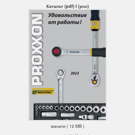
Каталог (pdf) I (рос)
зкачати ( 12 MB )