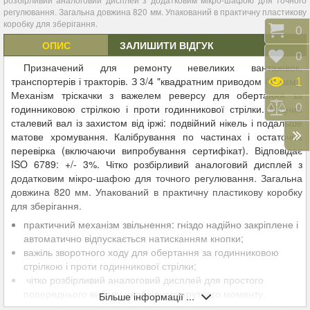
регулювання. Загальна довжина 820 мм. Упакований в практичну пластикову
коробку для зберігання.
Коши
0
ОПИС
ЗАЛИШИТИ ВІДГУК
Відк
0
Призначений для ремонту невеликих вантажівок,
транспортерів і тракторів. З 3/4 "квадратним приводом (19 мм).
Пере
1
Механізм тріскачки з важелем реверсу для обертання за
Порі
0
годинниковою стрілкою і проти годинникової стрілки. Міцний
сталевий вал із захистом від іржі: подвійний нікель і подальше
матове хромування. Калібрування по частинах і остаточна
перевірка (включаючи випробування сертифікат). Відповідає
ISO 6789: +/- 3%. Чітко розбірливий аналоговий дисплей з
додатковим мікро-шафою для точного регулювання. Загальна
довжина 820 мм. Упакований в практичну пластикову коробку
для зберігання.
практичний механізм звільнення: гніздо надійно закріплене і
автоматично відпускається натисканням кнопки;
важіль зворотного ходу для обертання за годинниковою
стрілкою і проти годинникової стрілки;
чітко розбірливий аналоговий дисплей для простого
попереднього вибору необхідного крутного моменту.
Більше інформації ...
ергономічна ручка дозволяє автоматично захоплювати її в