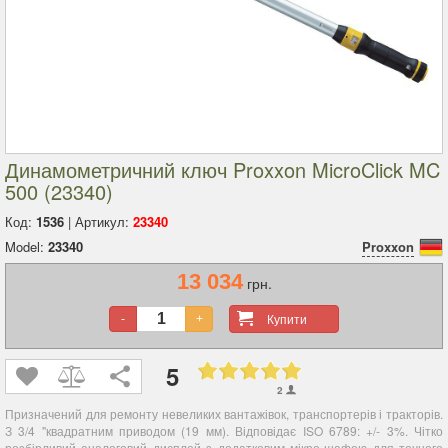
Динамометричний ключ Proxxon MicroClick MC
500 (23340)
Код:
1536
| Артикул:
23340
Model:
23340
Proxxon
13 034
грн.
Купити
-
+
5
2
Призначений для ремонту невеликих вантажівок, транспортерів і тракторів.
З 3/4 "квадратним приводом (19 мм).
Відповідає ISO 6789: +/- 3%. Чітко
розбірливий аналоговий дисплей з додатковим мікро-шафою для точного