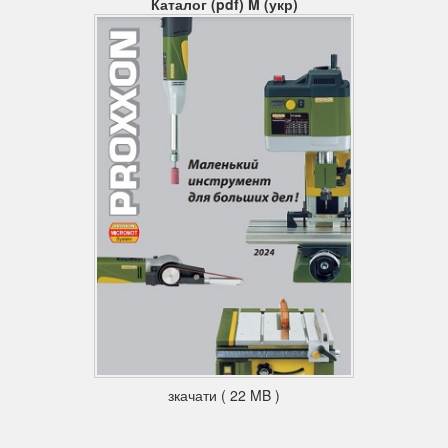
Каталог (pdf) M (укр)
зкачати ( 22 MB )