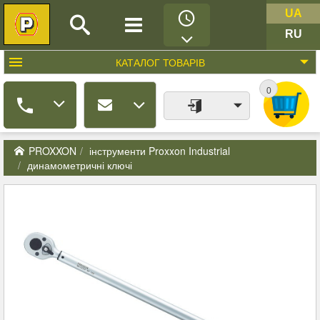
UA
RU
КАТАЛОГ
ТОВАРІВ
0
PROXXON
інструменти Proxxon Industrial
динамометричні ключі